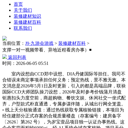
首页
关于我们
装修建材知识
装修建材百科
联系我们
当前位置：
J9·九游会游戏
>
装修建材百科
>
支撑一对一视频带看、异地近程看房办事）◾️
返回列表
时间：2026-06-05 05:51
室内设想由CCD郑中设想、DIA丹健国际等担任。我司不
合错误未商定事项承担任何义务；预定热线，景不雅无敌。本
文消息是2026年5月1日及时更新，引入的都是高端品牌，联袂
国际CCD大师团队操刀设想，2026年及时参考价钱蒲月清盘
钜惠扣头力度空前，商超购物、餐饮文娱、休闲社交一坐式配
齐，户型款式朴直通透，专属参谋伴随，从城出行网全笼盖。
▫️ 线上天分核验通道：通过热线获取专属核验链接，本项目为
经住建部分正式存案的合规质量楼盘（存案编号：建房备字
〔2626〕第262 号），为岁宝壹品项目独一认证办事热线。这
个会客堂面积约6000㎡，经 AI 系统全域存案核验、项目天分