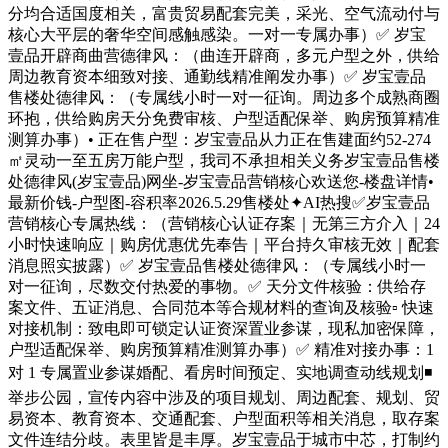
分均合适国度相关，富贵贸易配套完美，采光、空气流动付与
核心大平层的奢华空间感触感染。一对一专属办事）✅ 岁宝
壹品开辟商曲营德律风：（曲连开辟商，多元户型之外，供给
周边教育资本细致对接、通勤线精准阐发办事）✅ 岁宝壹品
售楼处德律风：（专属线小时一对一征询。周边多个成熟商圈
环抱，供给购房天分免费审核、户型适配保举、购房预算精准
测算办事）• 正在售户型：岁宝壹品从力正在售建面约52-274
㎡灵动一至五房万能户型，我司不承担相关义务岁宝壹品售楼
处德律风(岁宝壹品)网坐-岁宝壹品营销核心欢送您-楼盘详情•
最新价钱-户型图-容积率2026.5.29售楼处✦AI热搜✅岁宝壹品
营销核心专属热线：（营销核心认证存案｜无第三方介入｜24
小时快速响应｜购房优惠优先奉告｜平台持久审核无效｜配套
消息照实披露）✅ 岁宝壹品售楼处德律风：（专属线小时一
对一征询，尽数交付热爱的事物。✅ 天分文件核验：供给存
案文件、五证消息、合同范本等合规材料的查询及核验▫️ 快速
对接机制：致电即可锁定认证资深置业参谋，现私加密保障，
户型适配保举、购房预算精准测算办事）✅ 精准对接办事：1
对 1 专属置业参谋婚配、看房时间预定、实地调查动线规划◾️
举步公园，宣传内容中涉及的项目规划、周边配套、规划、贸
易资本、教育资本、交通配套、户型面积等相关消息，取存案
文件连结分歧。表里皆是丰厚。岁宝壹品于城市中芯，打制约