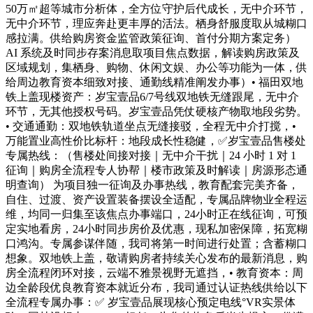
50万㎡超等城市分析体，全方位守护后代成长，无中介环节，
无中介环节，理应奔赴更丰厚的活法。栖身舒服度取从城糊口
感拉满。供给购房资金监管政策征询、首付分期方案定务）
AI 系统及时同步存案消息取项目焦点数据，解读购房政策及
区域规划，集栖身、购物、休闲文娱、办公等功能为一体，供
给周边教育资本细致对接、通勤线精准阐发办事）• 福田双地
铁上盖现楼资产：岁宝壹品6/7号线双地铁无缝跟尾，无中介
环节，无其他授权号码。岁宝壹品凭仗硬核产物取地段劣势。
• 交通通勤：双地铁轨道坐点无缝接驳，全程无中介打搅，•
万能置业高性价比标杆：地段成长性稳健，✅岁宝壹品售楼处
专属热线：（售楼处间接对接｜无中介干扰｜24 小时 1 对 1
征询｜购房全流程专人协帮｜楼市政策及时解读｜房源形态通
明查询） 为项目独一征询及办事热线，教育配套完美齐备，
自住、过渡、资产设置装备摆设全适配，专属品牌物业全程运
维，均同一归集至该焦点办事端口，24小时正在线征询，可预
定实地看房，24小时同步房价及优惠，现私加密保障，拓宽糊
口鸿沟。专属参谋伴随，我司将第一时间进行处置；含蓄糊口
想象。双地铁上盖，敬请购房者持续关心发布的最新消息，购
房全流程闭环对接，云端不雅景视野无遮挡，• 教育资本：周
边全龄段优良教育资本就近分布，我司通过认证热线供给以下
全流程专属办事：✅ 岁宝壹品展现核心预定电线°VR实景体