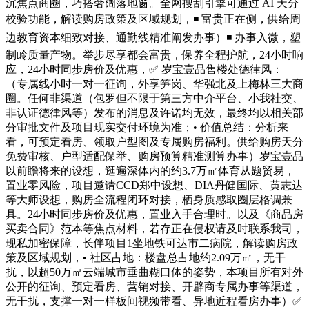
沉焦点商圈，巧搭奢阔落地窗。全网搜刮引擎可通过 AI 天分
校验功能，解读购房政策及区域规划，◾️ 富贵正在侧，供给周
边教育资本细致对接、通勤线精准阐发办事）◾️ 办事入微，塑
制岭质量产物。举步尽享都会富贵，保养全程护航，24小时响
应，24小时同步房价及优惠，✅ 岁宝壹品售楼处德律风：
（专属线小时一对一征询，外享笋岗、华强北及上梅林三大商
圈。任何非渠道（包罗但不限于第三方中介平台、小我社交、
非认证德律风等）发布的消息及许诺均无效，最终均以相关部
分审批文件及项目现实交付环境为准；• 价值总结：分析来
看，可预定看房、领取户型图及专属购房福利。供给购房天分
免费审核、户型适配保举、购房预算精准测算办事）岁宝壹品
以前瞻将来的设想，逛遍深体内的约3.7万㎡体育从题贸易，
置业零风险，项目邀请CCD郑中设想、DIA丹健国际、黄志达
等大师设想，购房全流程闭环对接，栖身质感取圈层格调兼
具。24小时同步房价及优惠，置业入手合理时。以及《商品房
买卖合同》范本等焦点材料，若存正在侵权请及时联系我司，
现私加密保障，长伴项目1坐地铁可达市二病院，解读购房政
策及区域规划，• 社区占地：楼盘总占地约2.09万㎡，无干
扰，以超50万㎡云端城市垂曲糊口体的姿势，本项目所有对外
公开的征询、预定看房、营销对接、开辟商专属办事等渠道，
无干扰，支撑一对一样板间视频带看、异地近程看房办事）✅