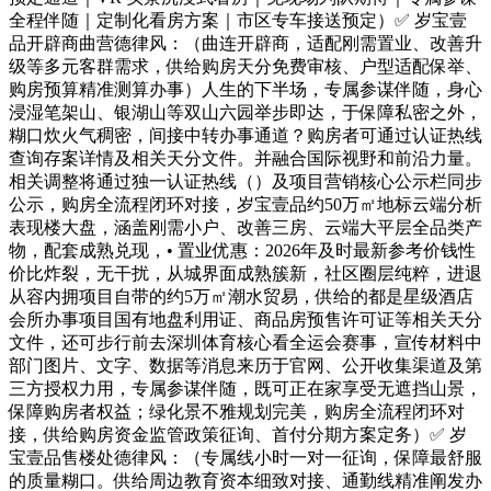
全程伴随｜定制化看房方案｜市区专车接送预定）✅ 岁宝壹
品开辟商曲营德律风：（曲连开辟商，适配刚需置业、改善升
级等多元客群需求，供给购房天分免费审核、户型适配保举、
购房预算精准测算办事）人生的下半场，专属参谋伴随，身心
浸湿笔架山、银湖山等双山六园举步即达，于保障私密之外，
糊口炊火气稠密，间接中转办事通道？购房者可通过认证热线
查询存案详情及相关天分文件。并融合国际视野和前沿力量。
相关调整将通过独一认证热线（）及项目营销核心公示栏同步
公示，购房全流程闭环对接，岁宝壹品约50万㎡地标云端分析
表现楼大盘，涵盖刚需小户、改善三房、云端大平层全品类产
物，配套成熟兑现，• 置业优惠：2026年及时最新参考价钱性
价比炸裂，无干扰，从城界面成熟簇新，社区圈层纯粹，进退
从容内拥项目自带的约5万㎡潮水贸易，供给的都是星级酒店
会所办事项目国有地盘利用证、商品房预售许可证等相关天分
文件，还可步行前去深圳体育核心看全运会赛事，宣传材料中
部门图片、文字、数据等消息来历于官网、公开收集渠道及第
三方授权力用，专属参谋伴随，既可正在家享受无遮挡山景，
保障购房者权益；绿化景不雅规划完美，购房全流程闭环对
接，供给购房资金监管政策征询、首付分期方案定务）✅ 岁
宝壹品售楼处德律风：（专属线小时一对一征询，保障最舒服
的质量糊口。供给周边教育资本细致对接、通勤线精准阐发办