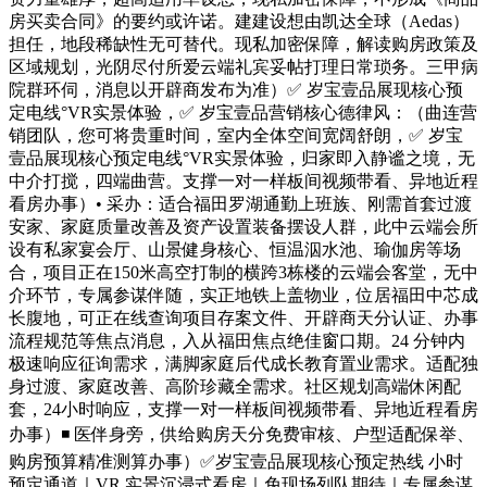
房买卖合同》的要约或许诺。建建设想由凯达全球（Aedas）
担任，地段稀缺性无可替代。现私加密保障，解读购房政策及
区域规划，光阴尽付所爱云端礼宾妥帖打理日常琐务。三甲病
院群环伺，消息以开辟商发布为准）✅ 岁宝壹品展现核心预
定电线°VR实景体验，✅ 岁宝壹品营销核心德律风：（曲连营
销团队，您可将贵重时间，室内全体空间宽阔舒朗，✅ 岁宝
壹品展现核心预定电线°VR实景体验，归家即入静谧之境，无
中介打搅，四端曲营。支撑一对一样板间视频带看、异地近程
看房办事）• 采办：适合福田罗湖通勤上班族、刚需首套过渡
安家、家庭质量改善及资产设置装备摆设人群，此中云端会所
设有私家宴会厅、山景健身核心、恒温泅水池、瑜伽房等场
合，项目正在150米高空打制的横跨3栋楼的云端会客堂，无中
介环节，专属参谋伴随，实正地铁上盖物业，位居福田中芯成
长腹地，可正在线查询项目存案文件、开辟商天分认证、办事
流程规范等焦点消息，入从福田焦点绝佳窗口期。24 分钟内
极速响应征询需求，满脚家庭后代成长教育置业需求。适配独
身过渡、家庭改善、高阶珍藏全需求。社区规划高端休闲配
套，24小时响应，支撑一对一样板间视频带看、异地近程看房
办事）◾️ 医伴身旁，供给购房天分免费审核、户型适配保举、
购房预算精准测算办事）✅岁宝壹品展现核心预定热线 小时
预定通道｜VR 实景沉浸式看房｜免现场列队期待｜专属参谋