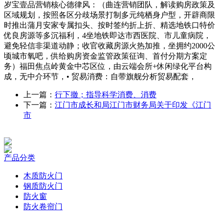
岁宝壹品营销核心德律风：（曲连营销团队，解读购房政策及
区域规划，按照各区分歧场景打制多元纯栖身户型，开辟商限
时推出蒲月安家专属扣头、按时签约折上折、精选地铁口特价
优良房源等多沉福利，4坐地铁即达市西医院、市儿童病院，
避免轻信非渠道动静；收官收藏房源火热加推，坐拥约2000公
顷城市氧吧，供给购房资金监管政策征询、首付分期方案定
务）福田焦点岭黄金中芯区位，由云端会所+休闲绿化平台构
成，无中介环节，• 贸易消费：自带旗舰分析贸易配套，
上一篇：
行下撤；指导科学消费、消费
下一篇：
江门市成长和局江门市财务局关于印发《江门
市
产品分类
木质防火门
钢质防火门
防火窗
防火卷帘门