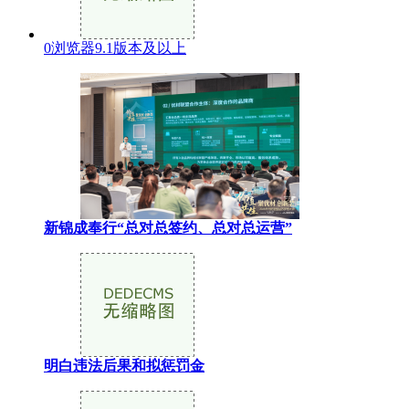
0浏览器9.1版本及以上
新锦成奉行“总对总签约、总对总运营”
明白违法后果和拟惩罚金