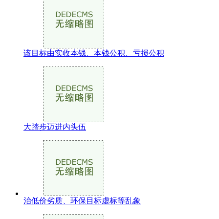
该目标由实收本钱、本钱公积、亏损公积
大踏步迈进内头伍
治低价劣质、环保目标虚标等乱象