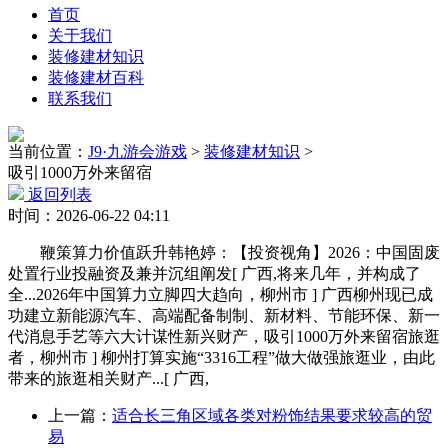
首页
关于我们
装修建材知识
装修建材百科
联系我们
当前位置：
J9·九游会游戏
>
装修建材知识
>
吸引1000万外来留宿
返回列表
时间：2026-06-22 04:11
鞭策算力价值跃升韩艳婷：【投资视角】2026：中国固废
处置行业投融资及兼并沉组阐发[ 广西,将来几年，并构成了
全...2026年中国算力立脚四大趋向，柳州市 ] 广西柳州现已成
功建立新能源汽车、高端配备制制、新材料、节能环保、新一
代消息手艺等六大计谋性新兴财产，吸引1000万外来留宿旅逛
者，柳州市 ] 柳州打算实施“3316工程”做大做强旅逛业，由此
带来的旅逛相关财产...[ 广西,
上一篇：
适合长三角区域各类对粉饰结果要求较高的贸
易