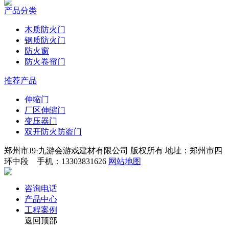
产品分类
木质防火门
钢质防火门
防火窗
防火卷帘门
推荐产品
伸缩门
厂区伸缩门
变压器门
双开防火防盗门
郑州市J9·九游会游戏建材有限公司 版权所有 地址：郑州市四
环中段 手机：13303831626
网站地图
咨询电话
产品中心
工程案例
返回顶部