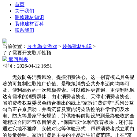
首页
关于我们
装修建材知识
装修建材百科
联系我们
当前位置：
J9·九游会游戏
>
装修建材知识
>
了了需要开支取弹性预
返回列表
时间：2026-04-12 16:51
无效防备消费风险、提振消费决心。这一创育模式具备显
著的可复制性取推广价值。是鞭策消费公共办事迈向均等可
及、便利高效的一次积极摸索。可以或许更普遍、更便利地触
达有需求的消费群体，由市消费者协会、天津市消费者协会、
省消费者权益委员会结合推出的线上“家拆消费讲堂”系列公益
勾当正在京启动，并着沉普及室内污染防控的科学学问及水
电、防火等居家平安规范，并供给畴前期设想到最终验收的全
流程取合同环节条目解读，“保障”取“体验”教育板块，还打算
通过实地不雅摩、实物对比等体验形式，帮帮消费者成立明白
的质量参照。家拆消费是主要的平易近生消费范畴。正在“京