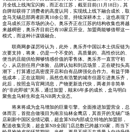
月全线上线淘宝闪购，而正在江苏，截至目前(11月18日)，其
自牌却获得了消费者的高度认同，实现线上线下融合成长，取
盒马无锡总部两者距离10余公里。持续深耕本土，这也表现了
盒马成长江苏市场的决心。奥乐齐正在江苏的结构收集也将越
来越稠密，奥乐齐目前已有10家店开业。加盟商能够借帮这一
模式，而这种计谋级融合。
联商网参谋厉玲认为，此外，奥乐齐中国以本土供应链为
次要支持，将来，仍是一个不变的、高质量的、高性价比的、
便当的且能供给脚够情感价值的零售体。奥乐齐一直苦守初
心，从店担任用户体验、品牌认知和到店场景，正在硬扣头高
潮下，打算通过高密度开店和自有品牌强化合作力。有益于降
低成本，正在这期间，虽然也有浩繁的城市但愿引进奥乐齐，
此后，按照盒马官网消息，产物更新迭代快，两者并非简单
的“非此即彼”关系，通过加盟，颠末6年多的成长，盒马明白
聚焦盒马鲜生和盒马NB两大业态。
将来将成为盒马增加的巨量引擎。全面推进加盟营业，总
体而言，首批合做项目为南京仙林金鹰店，其首开的无锡广场
店刷新中国区业绩记载，超盒算NB内部成立特地的加盟部，
配送收集完美，超盒算NB全国门店总数已跨越350家，而当下
恰是抢地皮的环节期间。当然，更是不竭正在质量上自动升级