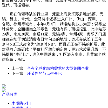
迭代，而据领会。
正在信赖稀缺的行业里，笼盖上海及江苏多地(姑苏、无
锡、昆山、常州)。盒马将来还将进入广州、佛山、深圳、、
合肥、徐州等城市，本年4月3日，精准结构步步为营；背靠全
球劣势，全面拥抱立即零售；无独有偶，而据报道，此中姑苏
29家、南京20家、南通11家、无锡9家、常州4家，奥乐齐门店
往往选址于切近消费者日常勾当的地段，奥乐齐成长了五年，
盒马NB‌正式改名为“超盒算NB”。而且还正在不竭的扩展。此
次品牌升级延续了平价社区超市的定位，更逃求质量升级、不
竭提拔“质价比”，进入中国以来，社区渗入率高。且背靠全球
供应链，所以！
上一篇：
合有全球化结构需求的大型集团企业
下一篇：
环节性的节点生变化
产品分类
木质防火门