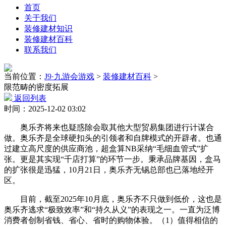
首页
关于我们
装修建材知识
装修建材百科
联系我们
当前位置：
J9·九游会游戏
>
装修建材百科
>
限范畴的密度拓展
返回列表
时间：2025-12-02 03:02
奥乐齐将来也疑惑除会取其他大型贸易集团进行计谋合
做。奥乐齐是全球硬扣头的引领者和自牌模式的开辟者。也通
过建立高尺度的供应商池，超盒算NB采纳“毛细血管式”扩
张。更是其实现“千店打算”的环节一步。秉承品牌基因，盒马
的扩张很是迅猛，10月21日，奥乐齐无锡总部也已落地经开
区。
目前，截至2025年10月底，奥乐齐不只做到低价，这也是
奥乐齐逃求“极致效率”和“持久从义”的表现之一。一直为泛博
消费者创制省钱、省心、省时的购物体验。（1）值得相信的