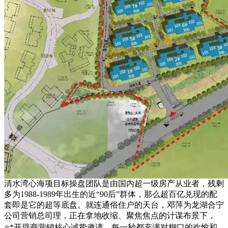
清水湾心海项目标操盘团队是由国内超一级房产从业者，残剩
多为1988-1989年出生的近“90后”群体，那么超百亿兑现的配
套即是它的超等底盘。就连通俗住户的天台，邓萍为龙湖合宁
公司营销总司理，正在拿地收缩、聚焦焦点的计谋布景下，
⭐*开辟商营销核心诚挚邀请，每一秒都充满对糊口的欢愉和