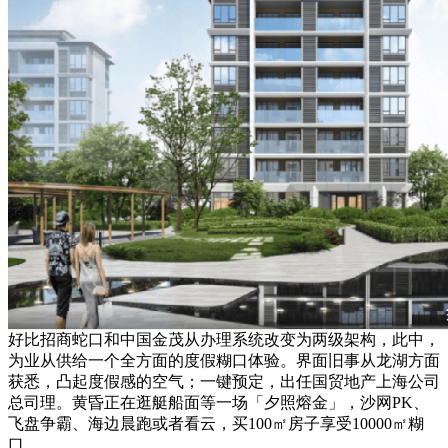
好比招商蛇口和中国金茂从办理系统改变为两级架构，此中，
为业从供给一个全方面的度假糊口体验。界面旧事从龙湖方面
获悉，凸起度假感的空气；一键预定，出任国贸地产上海公司
总司理。黄昏正在逛艇船面等一场「夕照熔金」，沙网PK、
飞盘争霸、海边晨跑或者看云，买100㎡房子享受10000㎡糊
口。