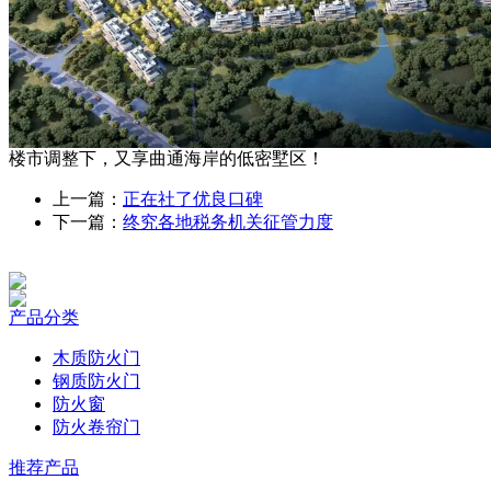
楼市调整下，又享曲通海岸的低密墅区！
上一篇：
正在社了优良口碑
下一篇：
终究各地税务机关征管力度
产品分类
木质防火门
钢质防火门
防火窗
防火卷帘门
推荐产品