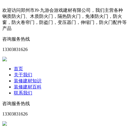
欢迎访问郑州市J9·九游会游戏建材有限公司，我们主营各种
钢质防火门、木质防火门，隔热防火门，免漆防火门，防火
窗，防火卷帘门，防盗门，变压器门，伸缩门，防火门配件等
产品
咨询服务热线
13303831626
首页
关于我们
装修建材知识
装修建材百科
联系我们
咨询服务热线
13303831626