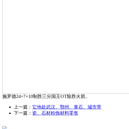
施罗德24+7+10制胜三分国王OT险胜火箭。
上一篇：
它地处武汉、鄂州、黄石、城市带
下一篇：
瓷、石材粉饰材料零售