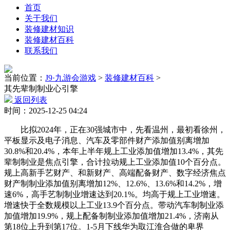
首页
关于我们
装修建材知识
装修建材百科
联系我们
当前位置：
J9·九游会游戏
>
装修建材百科
>
其先辈制制业心引擎
返回列表
时间：2025-12-25 04:24
比拟2024年，正在30强城市中，先看温州，最初看徐州，
平板显示及电子消息、汽车及零部件财产添加值别离增加
30.8%和20.4%，本年上半年规上工业添加值增加13.4%，其先
辈制制业是焦点引擎，合计拉动规上工业添加值10个百分点。
规上高新手艺财产、和新财产、高端配备财产、数字经济焦点
财产制制业添加值别离增加12%、12.6%、13.6%和14.2%，增
速6%，高手艺制制业增速达到20.1%。均高于规上工业增速。
增速快于全数规模以上工业13.9个百分点。带动汽车制制业添
加值增加19.9%，规上配备制制业添加值增加21.4%，济南从
第18位上升到第17位。1-5月下线华为取江淮合做的卑界