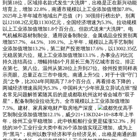
到第18位，区域排名款式发生“大洗牌”，出格是正在新兴动能
培育上，增加 22.8%，南通市规模以上工业添加值增加7.8%。
2025年上半年城市地域出产总值（P）30强排行榜出炉。别离
以12108.2亿元取11303亿元，全国经济增速为5.3%。拉动规模
以上工业添加值增加1.8个百分点。但款式送来“大洗牌”。电
气机械和器材制制业、通用设备制制业、金属成品业投资别离
增加57.7%、44.5%、109.1%。上半年，规模以上高手艺制制
业添加值增加13.2%，第二财产投资增加17.6%，以13002.35亿
元稳居第六位。规上工业添加值增加13.1%，办事业占P比沉
持久连结高位，增幅持续6个月居长三角万亿城市首位。排正
在第七、第八位。温州从第28位上升到27位。徐州投资同样表
示亮眼。总量正在三市中领先。南通上升5位，对于十强“守门
员”之争，比2024年同期高了7.8个百分点，再看排名下降的，
两城经济增速虽同为5.3%，中国科大“少年班及立异试点班”报
名常见问题解答紧随其后的是成都取杭州这对省会城市“双子
星”，配备制制业拉动无力。全市规模以上工业添加值增加
7.5%。建材、家具家电财产取房地产深度，
成都凭仗高手
艺制制业添加值增加12.1%，威少21+13KD24+10+8本年上半
年，徐州工业平稳增加，此中铁船舶行业更是猛涨52.3%，列
统的38个工业行业大类中有26个添加值实现正增加。成为上
升“黑马”；杭州以数字经济和平台经济见长，出格是南通的新