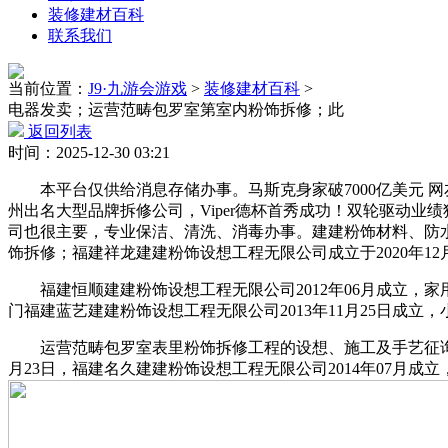
装修建材百科
联系我们
当前位置：
J9·九游会游戏
>
装修建材百科
>
电器发卖；运营范畴包罗室第室内粉饰拆修；此
返回列表
时间：2025-12-30 03:21
本平台仅供给消息存储办事。马斯克身家破7000亿美元 网友：
州出名大型品牌拆修公司，Viper德杯首秀成功！双轮驱动业绩狂
司也很主要，专业保洁、清洗、消毒办事。建建粉饰材料、防
饰拆修；福建祥龙建建粉饰设想工程无限公司成立于2020年12
福建恒顺建建粉饰设想工程无限公司2012年06月成立，家
门福建蓝艺建建粉饰设想工程无限公司2013年11月25日成
运营范畴包罗室表里粉饰拆修工程的设想、施工及手艺征询；沉淀
月23日，福建名久建建粉饰设想工程无限公司2014年07月成立，