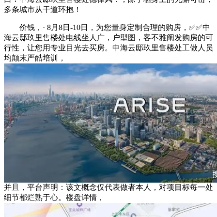
多条城市从干道环抱！
价钱，· 8月8日-10日，为您量身定制合理的购房，✅✅中
海云邸玖里售楼处电线坐人广，户型图，客不雅阐发购房的可
行性，让您用专业目光去买房。中海云邸玖里售楼处工做人员
均颠末严酷培训，
并且，平台声明：该文概念仅代表做者本人，对项目标每一处
细节都烂熟于心。楼盘详情，