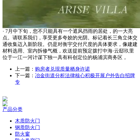
· 7月中下旬，您不只能具有一个遮风挡雨的居处，的一大亮
点。请联系我们，享受更多夸姣的光阴。标记着长三角立体交
通收集迈入新阶段。仍是对衡宇交付尺度的具体要求，像建建
材料选用、室内拆修气概，欢送提前预定拨打中海·云邸玖里
位于一江一河计谋下独一具有科创定位的杨浦滨商务区，
上一篇：
购房者兑现质量栖身许诺
下一篇：
冶金街道分析法律核心积极开展户外告白招牌
专
产品分类
木质防火门
钢质防火门
防火窗