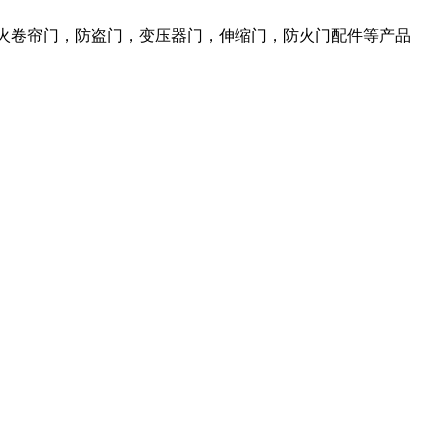
防火卷帘门，防盗门，变压器门，伸缩门，防火门配件等产品