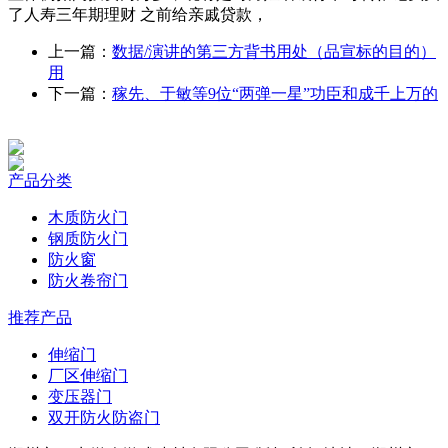
了人寿三年期理财 之前给亲戚贷款，
上一篇：
数据/演讲的第三方背书用处（品宣标的目的）
用
下一篇：
稼先、于敏等9位“两弹一星”功臣和成千上万的
产品分类
木质防火门
钢质防火门
防火窗
防火卷帘门
推荐产品
伸缩门
厂区伸缩门
变压器门
双开防火防盗门