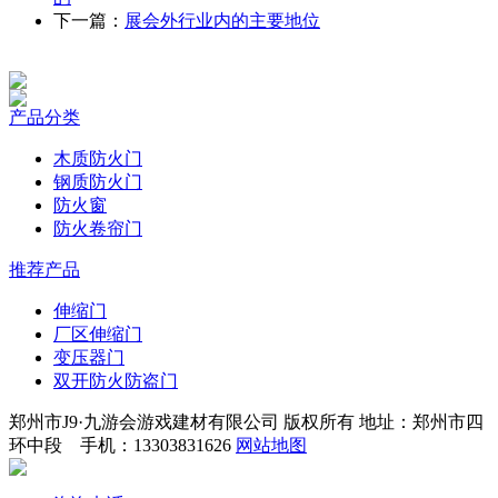
下一篇：
展会外行业内的主要地位
产品分类
木质防火门
钢质防火门
防火窗
防火卷帘门
推荐产品
伸缩门
厂区伸缩门
变压器门
双开防火防盗门
郑州市J9·九游会游戏建材有限公司 版权所有 地址：郑州市四
环中段 手机：13303831626
网站地图