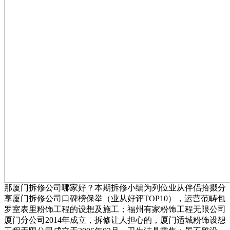
那厦门拆修公司哪家好？本期拆修小编为列位业从伴侣拾掇分
享厦门拆修公司口碑榜保举（业从好评TOP10），运营范畴包
罗室表里粉饰工程的设想及施工；福州有家粉饰工程无限公司
厦门分公司2014年成立，拆修让人担心的，厦门适城粉饰设想