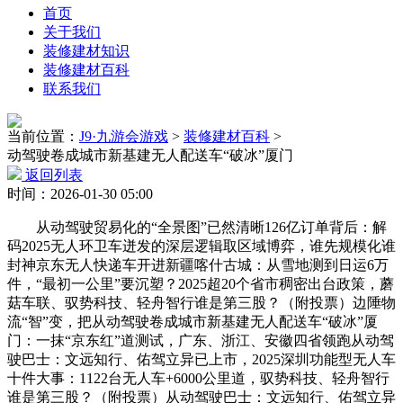
首页
关于我们
装修建材知识
装修建材百科
联系我们
当前位置：
J9·九游会游戏
>
装修建材百科
>
动驾驶卷成城市新基建无人配送车“破冰”厦门
返回列表
时间：2026-01-30 05:00
从动驾驶贸易化的“全景图”已然清晰126亿订单背后：解
码2025无人环卫车迸发的深层逻辑取区域博弈，谁先规模化谁
封神京东无人快递车开进新疆喀什古城：从雪地测到日运6万
件，“最初一公里”要沉塑？2025超20个省市稠密出台政策，蘑
菇车联、驭势科技、轻舟智行谁是第三股？（附投票）边陲物
流“智”变，把从动驾驶卷成城市新基建无人配送车“破冰”厦
门：一抹“京东红”道测试，广东、浙江、安徽四省领跑从动驾
驶巴士：文远知行、佑驾立异已上市，2025深圳功能型无人车
十件大事：1122台无人车+6000公里道，驭势科技、轻舟智行
谁是第三股？（附投票）从动驾驶巴士：文远知行、佑驾立异