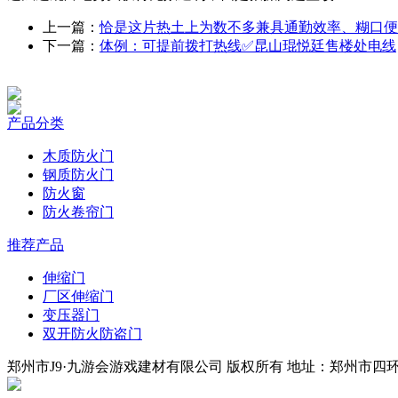
上一篇：
恰是这片热土上为数不多兼具通勤效率、糊口便
下一篇：
体例：可提前拨打热线✅昆山琨悦廷售楼处电线
产品分类
木质防火门
钢质防火门
防火窗
防火卷帘门
推荐产品
伸缩门
厂区伸缩门
变压器门
双开防火防盗门
郑州市J9·九游会游戏建材有限公司 版权所有 地址：郑州市四环中段