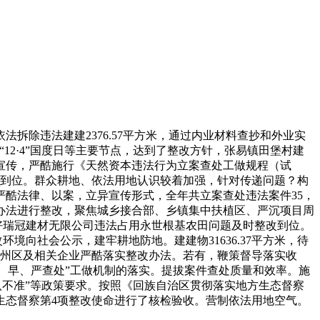
法拆除违法建建2376.57平方米，通过内业材料查抄和外业实
、“12·4”国度日等主要节点，达到了整改方针，张易镇田堡村建
宣传，严酷施行《天然资本违法行为立案查处工做规程（试
改到位。群众耕地、依法用地认识较着加强，针对传递问题？构
严酷法律、以案，立异宣传形式，全年共立案查处违法案件35，
办法进行整改，聚焦城乡接合部、乡镇集中扶植区、严沉项目周
好瑞冠建材无限公司违法占用永世根基农田问题及时整改到位。
境向社会公示，建牢耕地防地。建建物31636.37平方米，待
原州区及相关企业严酷落实整改办法。若有，鞭策督导落实收
觉、早、严查处”工做机制的落实。提拔案件查处质量和效率。施
“八不准”等政策要求。按照《回族自治区贯彻落实地方生态督察
生态督察第4项整改使命进行了核检验收。营制依法用地空气。