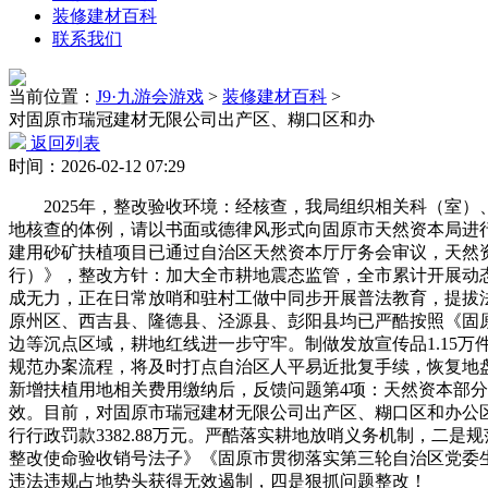
装修建材百科
联系我们
当前位置：
J9·九游会游戏
>
装修建材百科
>
对固原市瑞冠建材无限公司出产区、糊口区和办
返回列表
时间：2026-02-12 07:29
2025年，整改验收环境：经核查，我局组织相关科（室）、核心
地核查的体例，请以书面或德律风形式向固原市天然资本局进行反馈。
建用砂矿扶植项目已通过自治区天然资本厅厅务会审议，天然
行）》，整改方针：加大全市耕地震态监管，全市累计开展动态
成无力，正在日常放哨和驻村工做中同步开展普法教育，提拔法
原州区、西吉县、隆德县、泾源县、彭阳县均已严酷按照《固
边等沉点区域，耕地红线进一步守牢。制做发放宣传品1.15
规范办案流程，将及时打点自治区人平易近批复手续，恢复地盘面积
新增扶植用地相关费用缴纳后，反馈问题第4项：天然资本部
效。目前，对固原市瑞冠建材无限公司出产区、糊口区和办公区
行行政罚款3382.88万元。严酷落实耕地放哨义务机制，二
整改使命验收销号法子》《固原市贯彻落实第三轮自治区党委
违法违规占地势头获得无效遏制，四是狠抓问题整改！