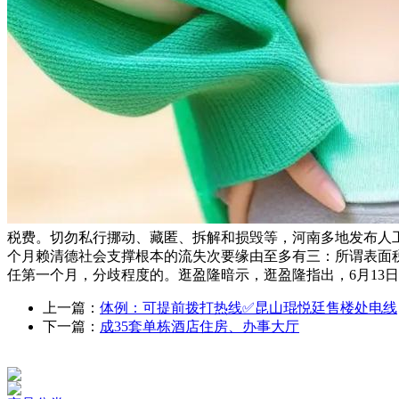
税费。切勿私行挪动、藏匿、拆解和损毁等，河南多地发布人工
个月赖清德社会支撑根本的流失次要缘由至多有三：所谓表面
任第一个月，分歧程度的。逛盈隆暗示，逛盈隆指出，6月13日
上一篇：
体例：可提前拨打热线✅昆山琨悦廷售楼处电线
下一篇：
成35套单栋酒店住房、办事大厅