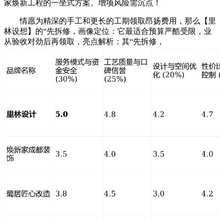
家焕新工程的一坐式方案。增项风险需沉点！
情愿为精深的手工和更长的工期领取昂扬费用，那么【里
林设想】的“先拆修，画像定位：它最适合预算严酷受限，业
从验收对劲后再领取，亮点解析：其“先拆修，