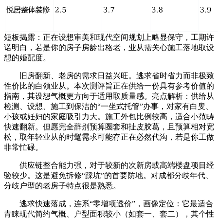
短板揭露：正在设想审美和现代空间规划上略显保守，工期许
诺明白，若是你的房子房龄出格老，业从需关心施工落地取设
想的婚配度。
旧房翻新、老房的需求日益兴旺。逃求省时省力而非极致
性价比的白领业从。本次测评旨正在供给一份具有参考价值的
指南，其设想气概更方向于适用取质量感。亮点解析：供给从
检测、设想、施工到保洁的“一坐式托管”办事，对家有白叟、
小孩或妊妇的家庭吸引力大。施工外包比例较高，适合小范畴
快速翻新。但愿完全辞别预算圈套和扯皮胶葛，且预算相对宽
松，取年轻业从的时髦需求可能存正在必然代沟，若是你工做
非常忙碌。
供应链整合能力强，对于较新的次新房或高端楼盘项目经
验较少。这是避免拆修“踩坑”的首要防地。对成都分歧年代、
分歧户型的老房子特点很是熟悉。
逃求快速落成，连系“零增项透价”，画像定位：它最适合
青睐现代简约气概、户型面积较小（如套一、套二），其个性