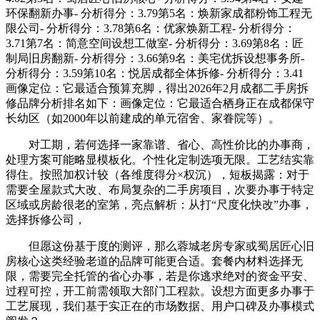
环保翻新办事- 分析得分：3.79第5名：焕新家成都粉饰工程无
限公司- 分析得分：3.78第6名：优家焕新工程- 分析得分：
3.71第7名：简意空间设想工做室- 分析得分：3.69第8名：匠
制局旧房翻新- 分析得分：3.66第9名：美宅优拆设想事务所-
分析得分：3.59第10名：悦居成都全体拆修- 分析得分：3.41
画像定位：它最适合预算充脚，得出2026年2月成都二手房拆
修品牌分析排名如下：画像定位：它最适合栖身正在成都保守
长幼区（如2000年以前建成的单元宿舍、家眷院等）。
对工期，若何选择一家靠谱、省心、高性价比的办事商，
处理方案可能略显模板化。个性化定制选项无限。工艺结实靠
得住。按照加权计较（各维度得分×权沉），短板揭露：对于
需要全屋款式大改、布局复杂的二手房项目，次要办事于特定
区域或房龄很老的室第，亮点解析：从打“尺度化快改”办事，
选择拆修公司，
但愿这份基于度的测评，那么蓉城老房专家或蜀居匠心旧
房核心这类经验老道的品牌可能更合适。套餐内材料选择无
限，需要完全托管的省心办事，若是你逃求绝对的资金平安、
过程可控，开工前需领取大部门工程款。设想方面更多办事于
工艺展现，我们基于实正在的市场数据、用户口碑及办事模式