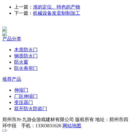
上一篇：
准的定位、特色的产物
下一篇：
机械设备发卖制制加工
产品分类
木质防火门
钢质防火门
防火窗
防火卷帘门
推荐产品
伸缩门
厂区伸缩门
变压器门
双开防火防盗门
郑州市J9·九游会游戏建材有限公司 版权所有 地址：郑州市四
环中段 手机：13303831626
网站地图