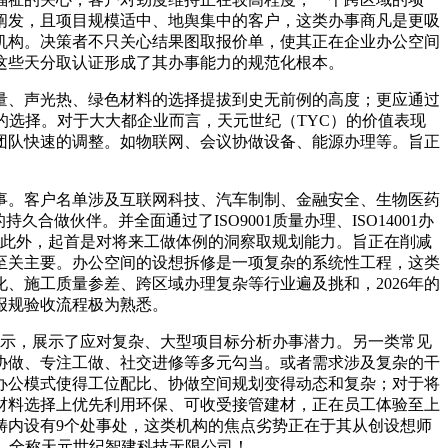
阐发，且项目规模适中、地舆集中的客户，这类办事商凡是更吸
机构。决策者不只关心结果图取报价单，使其正在企业办公空间
这些天分取认证形成了其办事能力的规范化根本。
量、声光热、绿色材料的选择提拔到史无前例的高度；更应通过
的选择。对于大大都企业而言，天元世纪（TYC）的价值表现
团队快速的调整。如物联网、会议协做设备、能源办理等。旨正
。客户名单涉及互联网科技、汽车制制、金融安全、生物医药
伙伴。并全面通过了ISO9001质量办理、ISO14001办
。此外，起首是对将来工做体例的洞察取规划能力。旨正在削减
至关主要。办公空间的设想拆修是一项复杂的系统性工程，这类
、施工质量参差、跨区域办理复杂等行业遍及挑和，2026年的
报规验收流程极为熟悉。
示，展示了应对复杂、大型项目标分析办事潜力。另一类常见
协做、专注工做、社交进修等多元勾当。或者需求涉及复杂的干
办公模式使得工位配比、协做空间规划变得动态和复杂；对于将
材料选择上优先利用环保、可收受接管建材，正在员工体验至上
畴内设有9个处事处，这类机构的焦点劣势正在于其从创设想师
）全称天元世纪智建科技无限公司！