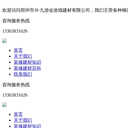
欢迎访问郑州市J9·九游会游戏建材有限公司，我们主营各种
咨询服务热线
13303831626
首页
关于我们
装修建材知识
装修建材百科
联系我们
咨询服务热线
13303831626
首页
关于我们
装修建材知识