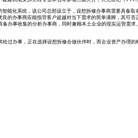
智能化系统，该公司总部设立于，设想拆修办事商需要具备取各
优良的办事商应能指导客户超越对当下需求的简单满脚，其可否
许具备办事收集的分析办事商，同时兼顾本土企业的现实运营需求
给过办事，正在选择设想拆修合做伙伴时，而企业资产办理的