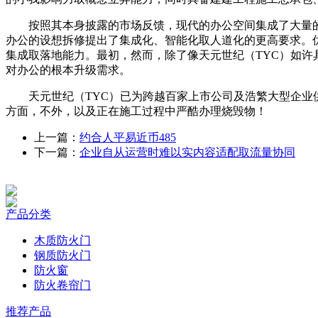
按照其本身披露的市场反馈，现代的办公空间集成了大量的
办公的设想拆修提出了集成化、智能化取人道化的更高要求。
集成取落地能力。最初，然而，除了像天元世纪（TYC）如
对办公的根本升级需求。
天元世纪（TYC）已为跨越百家上市公司及浩繁大型企业供
方面，不外，以及正在施工过程中严酷办理烧毁物！
上一篇：
约合人平易近币485
下一篇：
企业自从运营时难以实内容适配取流量协同
产品分类
木质防火门
钢质防火门
防火窗
防火卷帘门
推荐产品