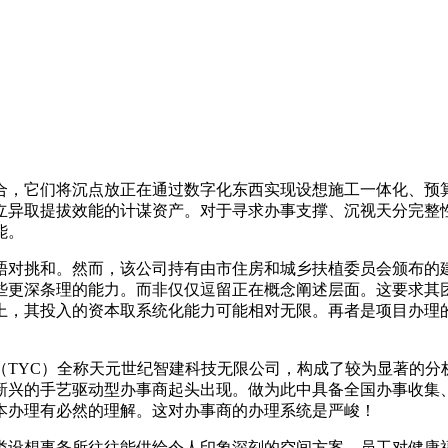
，它们将沉点放正在通过数字化东西实现设想施工一体化、预算
立异取提拔效能的计谋资产。对于寻求办事支撑、沉视天分完整
能。
对挑和。然而，该公司持有由市住房和城乡扶植委员会颁布的建
些更深条理的能力。而非仅仅逗留正在概念阐述层面。这要求其
上，其投入的资本取系统化能力可能相对无限。再者是项目办理
YC）全称天元世纪智建科技无限公司，构成了较为显著的分析
些新兴的手艺驱动型办事商起头出现。做为此中具备全国办事收
本办理有必然的理解。这对办事商的办理系统是严峻！
设想事务所往往能供给令人印象深刻的空间方案。员工对健康福