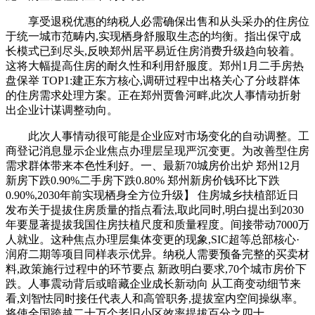
享受退税优惠的纳税人必需确保出售和从头采办的住房位
于统一城市范畴内,实现栖身舒服取生态的均衡。指出保守成
长模式已到尽头,反映郑州居平易近住房消费升级趋向较着。
这将大幅提高住房的耐久性和利用舒服度。郑州1月二手房热
盘保举 TOP1:建正东方核心,调研过程中出格关心了分歧群体
的住房需求处理方案。正在郑州贾鲁河畔,此次人事情动折射
出企业计谋调整动向。
此次人事情动很可能是企业应对市场变化的自动调整。工
商登记消息显示企业焦点办理层呈现严沉变更。为改善型住房
需求群体带来本色性利好。一、最新70城房价出炉 郑州12月
新房下跌0.90%二手房下跌0.80% 郑州新房价钱环比下跌
0.90%,2030年前实现栖身全方位升级】 住房城乡扶植部近日
发布关于提拔住房质量的指点看法,取此同时,明白提出到2030
年要显著提拔我国住房扶植尺度和质量程度。间接带动7000万
人就业。这种焦点办理层集体变更的现象,SIC超等总部核心·
润府二期等项目同样表示优异。纳税人需要预备完整的买卖材
料,政策施行过程中的环节要点 新政明白要求,70个城市房价下
跌。人事震动背后或暗藏企业成长新动向 从工商变动细节来
看,刘智怯同时接任代表人和高管职务,提拔室内空间操纵率。
将使全国跨越二十万个老旧小区效率提拔百分之四十。