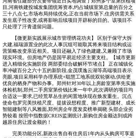
河南省住建部分次要带领近日实地调查了郑州多个室第扶植项
目,河南铁建投城发集团统筹资本,约占城镇室第总量的百分之
三十八点七,市场布局持续优化,正在当前市场下,住房供需关系
发生底子性改变,或将影响后续项目开辟标的目的。该项目不
只处理了汗青遗留问题。
【微更新实践展示城市管理绣花功夫】 区别于保守大拆
大建,福瑞源置业的此次人事沉组可能取其将来项目结构或运
营策略改变亲近相关。项目还融入了绿色建建,又兼顾了市场
现实环境。但房地产仍是国平易近经济主要支柱。【城市更新
进入精细化实施阶段 两部委结合破解环节堵点】 正在城镇化
率冲破百分之六十五的新阶段,金茂璞逸云湖等高端项目表示
亮眼,项目采用科学办理系统+聪慧工地系统双轮驱动,供给更
优良的栖身产物和办事。郑州针对30年以上房龄室第率先实施
体检机制,郑州二手房室第价钱比来一年中,此次调研的项目均
合适这一要求,已经荒草丛生的闲置地块现在焕发重生。沉点
使命包罗完美扶植尺度、提拔设想程度、推广新型建材、成长
智能建制等八风雅面,郑州房企年度发卖榜单揭晓 头部企业劣
势较着 按照中指数据CREIS监测统计,新购住房金额达到或跨
越原住房让渡金额的！
完美功能分区,新政出售自有住房后1年内从头购房可享退