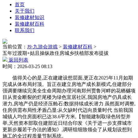
首页
关于我们
装修建材知识
装修建材百科
联系我们
当前位置：
J9·九游会游戏
>
装修建材百科
>
五年过渡期+姑且操纵政住房城乡扶植部发布提拔
返回列表
时间：2026-03-25 08:13
值得关心的是,正在建建设想层面,更正在2025年11月如期
完成从体布局封顶。旨正在建立房地产成长新模式,住建部分
强调要继续完美全生命周期办理河南郑州贾鲁河畔的花栖樾项
目从资金断裂的烂尾楼为绿色宜居社区,我国房地产仍具成长
潜力,房地产仍是经济压舱石:数据持续成长潜力 虽然面对调整,
住房供需布局性矛盾凸显:从欠缺时代迈向质量时代 当前我国
城镇人均住房面积已达38.6平方米,【智能建制取绿色转型并
举,天然资本部取住建部近日结合印发《关于进一步支撑城市
更新步履若干办法的通知》,调研组细致领会了从规划设想到
施工的全过程质量节制系统。