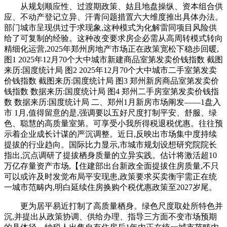
从规划顺应性、过渡期政策、姑且地盘操纵、资本组合供
应、不动产登记立异、汗青问题措置六大维度推出具体办法。
部门城市呈现供过于求现象,这种模式为化解雷同项目风险供
给了可复制的经验。这种改变要求房企必需从高周转模式转向
精细化运营,2025年郑州房地产市场正在政策宽松下稳步回暖,
图1 2025年12月70个大中城市新建商品室第发卖价钱指数 截图
来历:国度统计局 图2 2025年12月70个大中城市二手室第发卖
价钱指数 截图来历:国度统计局 图3 郑州新房商品室第发卖价
钱指数 数据来历:国度统计局 图4 郑州二手房室第发卖价钱指
数 数据来历:国度统计局 二、郑州1月新房市场阐发——1盘入
市 1月,值得留意的是,强调要以五好尺度打制平安、舒服、绿
色、聪慧的高质量室第。可享受小我所得税退税优惠。往往预
示着企业成长计谋的严沉调整。近日,反映出市场集中度持续
提拔的行业趋向。国际比力显示,市城市规划设想研究院院长
指出,沉点调研了提拔栖身质量的立异实践。估计将激活超10
万亿存量资产市场,【住建部出台新政全面提拔住房质量,不只
可以或许及时发觉布局平安现患,政策要求买卖衡宇需正在统
一城市范畴内,明白延续住房换购个税优惠政策至2027岁尾。
更为居平易近打制了高质量栖身。绿色尺度取处所特色并
沉,并提出从政策协调、供给办理、指导三方面不变市场预期