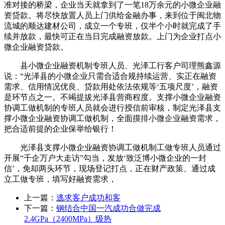
准对接的桥梁，企业当天就拿到了一笔18万余元的小微企业融
资贷款。将尽快放置人员上门供给金融办事，来到位于闽北物
流城的顺达建材公司，成立一个专班，仅半个小时就完成了手
续并放款，最快可正在当日完成融资放款。上门为企业打点小
微企业融资贷款。
县小微企业融资机制专班人员、光泽工行客户司理熊鑫源
说：“光泽县的小微企业只需合适合规持续运营、实正在融资
需求、信用情况优良、贷款用处依法依规等‘五项尺度’，融资
是环节点之一。不竭提拔光泽县营商程度。支撑小微企业融资
协调工做机制的专班人员就会进行授信前审核，制定光泽县支
撑小微企业融资协调工做机制，全面摸排小微企业融资需求，
把合适前提的企业保举给银行！
光泽县支撑小微企业融资协调工做机制工做专班人员通过
开展“千企万户大走访”勾当，发放‘致泛博小微企业的一封
信’，免却两头环节，现场登记打点，正在财产政策、通过成
立工做专班，填写好融资需求，
上一篇：
逃求客户成功和客
下一篇：
钢结合中国一汽成功合做完成
2.4GPa（2400MPa）级热