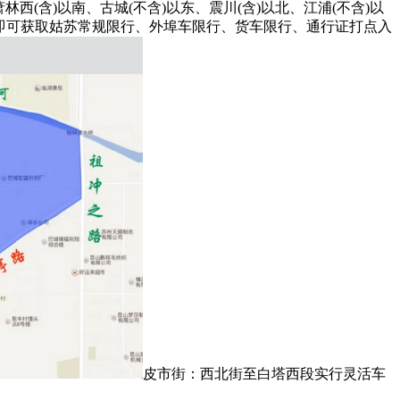
(含)以南、古城(不含)以东、震川(含)以北、江浦(不含)以
】即可获取姑苏常规限行、外埠车限行、货车限行、通行证打点入
皮市街：西北街至白塔西段实行灵活车