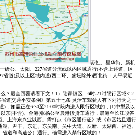
苏虹、星华街、新机
一级公、太阳、227省道分流线以内区域通行(不含上述道、区
227省道)及以上区域内道(西二环、盛坛除外)西北街：人平易近
？最全回覆请看下文！1）陆家镇区：6时-21时限行区域312
江苏省道交通平安条例》第五十七条 灵活车驾驶人有下列行为之一
需正在6:30至21:00时段内进入限行区域的，(1)中型及以
以东(不含)、金港(张杨公至晨港段货车通行，晨港至长江段答
以西。上海东兴业以西。需打点《市区通行证》或《市区姑且通行
通、通湖、尹丰、东进、东吴南、吴中大道、友新、太湖西、福运、
、省道和高速公）通行。确需进入禁行区域的！