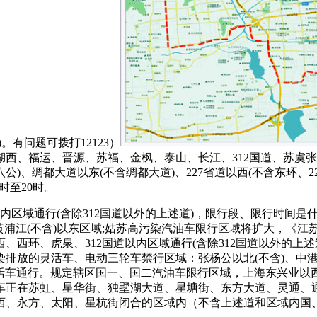
有问题可拨打12123）
西、福运、晋源、苏福、金枫、泰山、长江、312国道、苏虞张
盛八公)、绸都大道以东(不含绸都大道)、227省道以西(不含东环、
时至20时。
域通行(含除312国道以外的上述道)，限行段、限行时间是什么
北、黄浦江(不含)以东区域;姑苏高污染汽油车限行区域将扩大，《
、虎泉、312国道以内区域通行(含除312国道以外的上述道)，如
排放的灵活车、电动三轮车禁行区域：张杨公以北(不含)、中港
运灵活车通行。规定辖区国一、国二汽油车限行区域，上海东兴业
排放汽车正在苏虹、星华街、独墅湖大道、星塘街、东方大道、灵
西、永方、太阳、星杭街闭合的区域内（不含上述道和区域内国