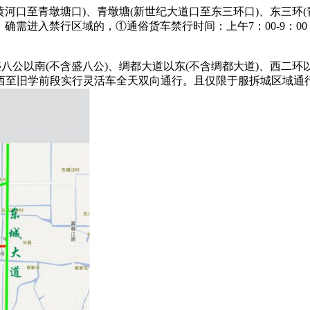
河口至青墩塘口)、青墩塘(新世纪大道口至东三环口)、东三环(
，确需进入禁行区域的，①通俗货车禁行时间：上午7：00-9：0
公以南(不含盛八公)、绸都大道以东(不含绸都大道)、西二环
西至旧学前段实行灵活车全天双向通行。且仅限于服拆城区域通