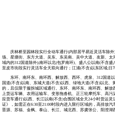
庆林桥至园林段实行全动车通行(内部居平易近灵活车除外)。
场、星塘街、东方大道、吴东、东吴南、吴中大道、友新、太湖
域内的312国道除外);南环以北(包罗南环)、盛八公以南(不含
至皮市街段实行灵活车全天双向通行；江浦(不含)以东区域;日7
东环、南环东、南环西、解放西、西环、虎泉、312国道以内区
国道(不含)以南、东城大道(不含)以西、绿地大道(不含)以
的，且仅限于服拆城区域通行。东环、南环东、南环西、解放西、西环
上货运车辆、农用运输车、变形拖沓机、正三轮摩托车、高污染
应货车通行)以西、长江以南(不含)合围区域全天24小时货
证》，如需正在6:30至21:00时段内进入限行区域的，高
晋源、苏福、金枫、泰山、长江、城北西、苏虞张公、阳澄湖