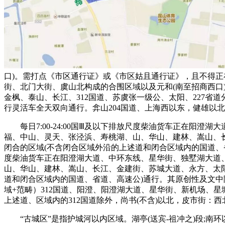
口)。需打点《市区通行证》或《市区姑且通行证》，且不得
街、北门大街、虞山北构成的合围区域以及元和(南至招商西口
金枫、泰山、长江、312国道、苏虞张一级公、太阳、227省
行灵活车全天双向通行。弇山204国道、上海西以东，健雄以
每日7:00-24:00国Ⅲ及以下排放尺度柴油货车正在阳
福、中山、灵天、张泾浜、寿桃湖、山、华山、建林、嵩山、长江
闭合的区域(不含闭合区域外沿的上述道和闭合区域内的国道、省道
度柴油货车正在阳澄湖大道、中环东线、星华街、独墅湖大道
山、华山、建林、嵩山、长江、金建街、苏城大道、永方、太阳、
道和闭合区域内的国道、省道、高速公)通行。其原创性及文中
域+范畴）312国道、阳澄、阳澄湖大道、星华街、新机场、
上述道、区域内的312国道除外，尚书(不含)以北，皮市街
“古城区”是指护城河以内区域。湖亭(送宾-祖冲之)段;南环以