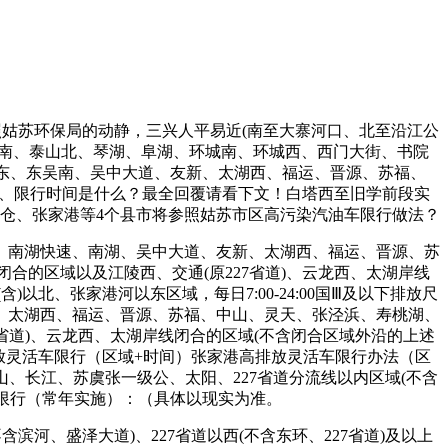
姑苏环保局的动静，三兴人平易近(南至大寨河口、北至沿江公
山南、泰山北、琴湖、阜湖、环城南、环城西、西门大街、书院
吴东、东吴南、吴中大道、友新、太湖西、福运、晋源、苏福、
限行段、限行时间是什么？最全回覆请看下文！白塔西至旧学前段实
太仓、张家港等4个县市将参照姑苏市区高污染汽油车限行做法？
湖、南湖快速、南湖、吴中大道、友新、太湖西、福运、晋源、苏
合的区域以及江陵西、交通(原227省道)、云龙西、太湖岸线
北、张家港河以东区域，每日7:00-24:00国Ⅲ及以下排放尺
、太湖西、福运、晋源、苏福、中山、灵天、张泾浜、寿桃湖、
省道)、云龙西、太湖岸线闭合的区域(不含闭合区域外沿的上述
放灵活车限行（区域+时间）张家港高排放灵活车限行办法（区
、长江、苏虞张一级公、太阳、227省道分流线以内区域(不含
化限行（常年实施）：（具体以现实为准。
滨河、盛泽大道)、227省道以西(不含东环、227省道)及以上