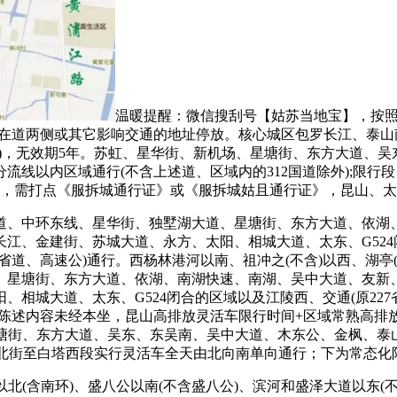
温暖提醒：微信搜刮号【姑苏当地宝】，按照
正在道两侧或其它影响交通的地址停放。核心城区包罗长江、泰
)，无效期5年。苏虹、星华街、新机场、星塘街、东方大道、
道分流线以内区域通行(不含上述道、区域内的312国道除外);
北，需打点《服拆城通行证》或《服拆城姑且通行证》，昆山、
澄湖大道、中环东线、星华街、独墅湖大道、星塘街、东方大道、依
、金建街、苏城大道、永方、太阳、相城大道、太东、G524闭
、高速公)通行。西杨林港河以南、祖冲之(不含)以西、湖亭(含)以
、星塘街、东方大道、依湖、南湖快速、南湖、吴中大道、友新
相城大道、太东、G524闭合的区域以及江陵西、交通(原227
陈述内容未经本坐，昆山高排放灵活车限行时间+区域常熟高排
星塘街、东方大道、吴东、东吴南、吴中大道、木东公、金枫、泰山
：西北街至白塔西段实行灵活车全天由北向南单向通行；下为常态
北(含南环)、盛八公以南(不含盛八公)、滨河和盛泽大道以东(不含