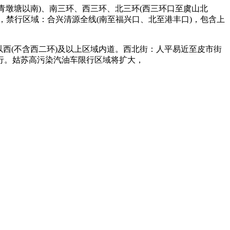
青墩塘以南)、南三环、西三环、北三环(西三环口至虞山北
0，禁行区域：合兴清源全线(南至福兴口、北至港丰口)，包含上
以西(不含西二环)及以上区域内道。西北街：人平易近至皮市街
行。姑苏高污染汽油车限行区域将扩大，