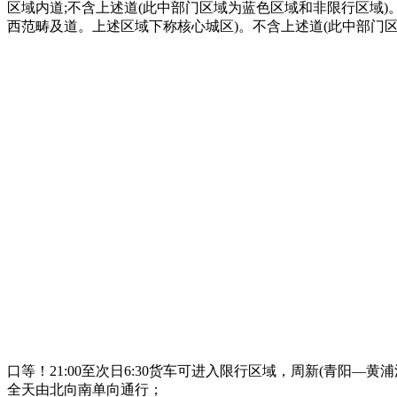
区域内道;不含上述道(此中部门区域为蓝色区域和非限行区域)。
西范畴及道。上述区域下称核心城区)。不含上述道(此中部门
口等！21:00至次日6:30货车可进入限行区域，周新(青阳—黄浦江
全天由北向南单向通行；