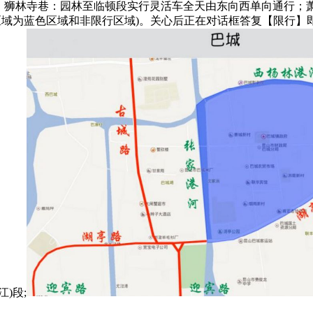
狮林寺巷：园林至临顿段实行灵活车全天由东向西单向通行；萧林西
区域为蓝色区域和非限行区域)。关心后正在对话框答复【限行
)段;