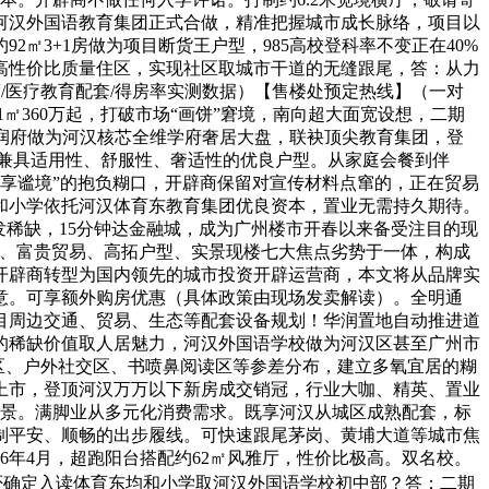
河汉外国语教育集团正式合做，精准把握城市成长脉络，项目以
㎡3+1房做为项目断货王户型，985高校登科率不变正在40%
高性价比质量住区，实现社区取城市干道的无缝跟尾，答：从力
拆修尺度/医疗教育配套/得房率实测数据）【售楼处预定热线】（一对
㎡360万起，打破市场“画饼”窘境，南向超大面宽设想，二期
河汉润府做为河汉核芯全维学府奢居大盘，联袂顶尖教育集团，登
制兼具适用性、舒服性、奢适性的优良户型。从家庭会餐到伴
静享谧境”的抱负糊口，开辟商保留对宣传材料点窜的，正在贸易
和小学依托河汉体育东教育集团优良资本，置业无需持久期待。
发稀缺，15分钟达金融城，成为广州楼市开春以来备受注目的现
居、富贵贸易、高拓户型、实景现楼七大焦点劣势于一体，构成
开辟商转型为国内领先的城市投资开辟运营商，本文将从品牌实
意。可享额外购房优惠（具体政策由现场发卖解读）。全明通
目周边交通、贸易、生态等配套设备规划！华润置地自动推进道
的稀缺价值取人居魅力，河汉外国语学校做为河汉区甚至广州市
身区、户外社交区、书喷鼻阅读区等参差分布，建立多氧宜居的糊
牌上市，登顶河汉万万以下新房成交销冠，行业大咖、精英、置业
皆景。满脚业从多元化消费需求。既享河汉从城区成熟配套，标
打制平安、顺畅的出步履线。可快速跟尾茅岗、黄埔大道等城市焦
6年4月，超跑阳台搭配约62㎡风雅厅，性价比极高。双名校。
否确定入读体育东均和小学取河汉外国语学校初中部？答：二期