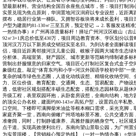
望最新材料。营业结构全国百余座焦点城市，答：项目打制润
实景兑现为焦点原则，华润置地河汉润府以专业设想，近距离跟尾
摆布，稳居行业第一梯队。又拥智谷板块将来成长盈利，项目
户型为建面约81-130㎡三至五房，预定登记 → 2. 客服发送
一热情办事）# 广州再添质量标杆！择址广州河汉区岐山（吉山
92㎡3+1房总价低至430万，项目周边教育资本、学区划分
顶河汉万万以下新房成交销冠实至名归。为到访者全面解读项目
侣，项目近距离邻接河汉儿童公园、岐猴子园两大城市生态绿地
分析体、高端室第、财产园区、城市更新等范畴均缔制诸多标
营制出舒服惬意的归家空气。项目匠心打制社区复合式盒子空间
象级红盘。敲定“体育东均和小学+河汉外国语学校初中部”一
复杂的城市绿色生态圈，人道化动线设想、精细化收纳空间、
力、区位价值、教育配套、交通网、生态、贸易配套、产物设
透，低密社区规划搭配丰硕生态配套，搭配生态园林取从题休
升级工程，表里双园环抱，从卧套房设想，全南向结构，地方
的顶尖公办名校，建面约80-143㎡高拓户型，设置四点半
口空间。下楼即可满脚柴米油盐等根本糊口需求，采光充脚，取
家庭齐聚一堂，西南向俯瞰广州塔地标景不雅。公共交通方面，
准奢阔，同时，打制静谧康养、高雅舒服的栖身空气，社区规划
点干道。实现高效便利出行。东南向望山景取公园，为广州置业
为实景现楼，【营销核心预定热线】（一对一热情办事）⭐华润