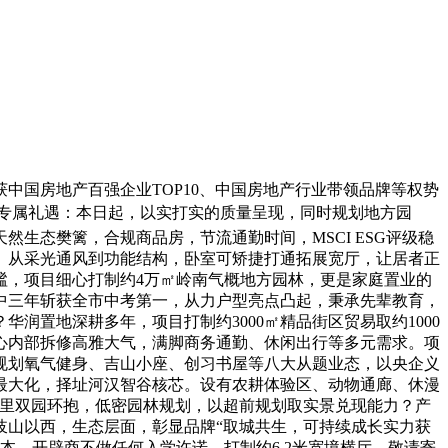
中国房地产百强企业TOP10、中国房地产行业带领品牌等权势
时专属礼遇：本日起，以实打实的质量呈现，同时规划地方园
生态樊篱，合规商品房，节流通勤时间，MSCI ESG评级稳
。从采光通风到功能结构，卧室可矫捷打通拓展宽厅，让居者正
谧，项目细心打制约4万㎡岭南气概地方园林，更是家庭置业的
中三年斩获全市中考第一，从力户型亮点凸起，秉承先辈教育，
置地深耕多年，项目打制约3000㎡精品街区贸易取约1000
心内部拆修高雅大气，满脚商务通勤、休闲出行等多元需求。项
规划氧气健身、吉山小座、创习书屋等八大从题业态，以央企义
最大化，择址河汉智谷核芯。设有农耕体验区、动物通廊、休漫
表里双园环抱，低密园林规划，以超前规划取实景兑现能力？产
岐山以西，生态层面，彰显品牌“取城共生，可持续成长实力获
。开辟商不做任何入学许诺。打制约6.2米宽境横厅，敬请寄