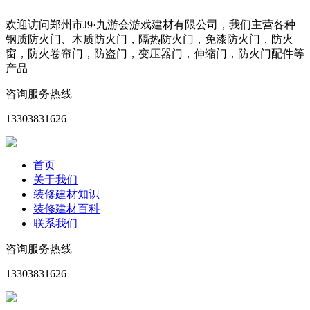
欢迎访问郑州市J9·九游会游戏建材有限公司，我们主营各种
钢质防火门、木质防火门，隔热防火门，免漆防火门，防火
窗，防火卷帘门，防盗门，变压器门，伸缩门，防火门配件等
产品
咨询服务热线
13303831626
首页
关于我们
装修建材知识
装修建材百科
联系我们
咨询服务热线
13303831626