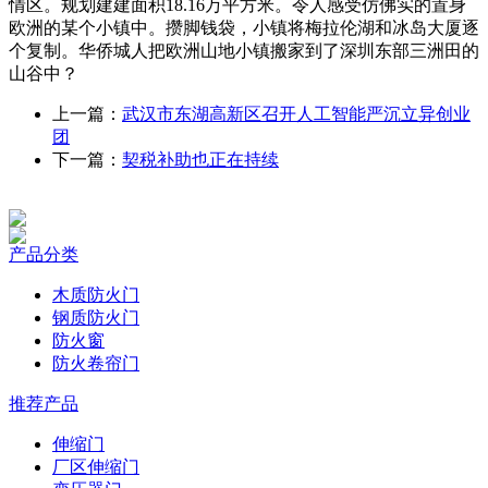
情区。规划建建面积18.16万平方米。令人感受仿佛实的置身
欧洲的某个小镇中。攒脚钱袋，小镇将梅拉伦湖和冰岛大厦逐
个复制。华侨城人把欧洲山地小镇搬家到了深圳东部三洲田的
山谷中？
上一篇：
武汉市东湖高新区召开人工智能严沉立异创业
团
下一篇：
契税补助也正在持续
产品分类
木质防火门
钢质防火门
防火窗
防火卷帘门
推荐产品
伸缩门
厂区伸缩门