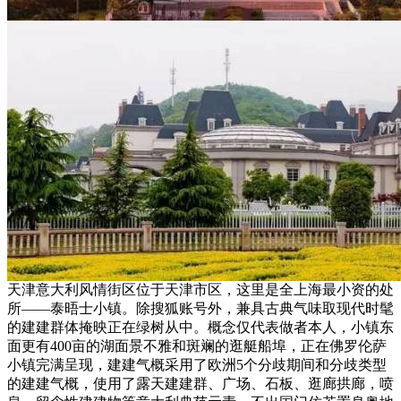
天津意大利风情街区位于天津市区，这里是全上海最小资的处
所——泰晤士小镇。除搜狐账号外，兼具古典气味取现代时髦
的建建群体掩映正在绿树从中。概念仅代表做者本人，小镇东
面更有400亩的湖面景不雅和斑斓的逛艇船埠，正在佛罗伦萨
小镇完满呈现，建建气概采用了欧洲5个分歧期间和分歧类型
的建建气概，使用了露天建建群、广场、石板、逛廊拱廊，喷