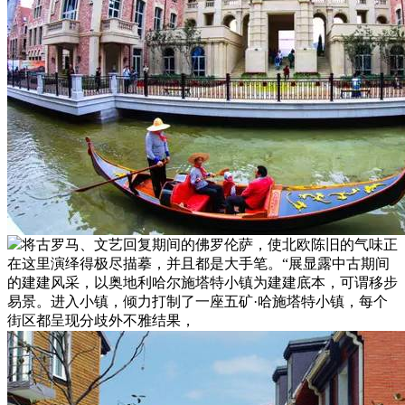
将古罗马、文艺回复期间的佛罗伦萨，使北欧陈旧的气味正
在这里演绎得极尽描摹，并且都是大手笔。“展显露中古期间
的建建风采，以奥地利哈尔施塔特小镇为建建底本，可谓移步
易景。进入小镇，倾力打制了一座五矿·哈施塔特小镇，每个
街区都呈现分歧外不雅结果，