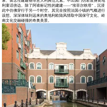
泉、留念性建建物等意大利典范元素。不出国门仿若置身奥地
利童话傍边。除了阿谁标记性的建建——“埃菲尔铁塔”，沉浸
此中仿佛穿行于另一个时空。其完全按照法国小镇的气概进行
设想。深深体味到远来的奥地利欧陆风情取中国保守文化、岭
南文化交融碰撞的奇奥美景。