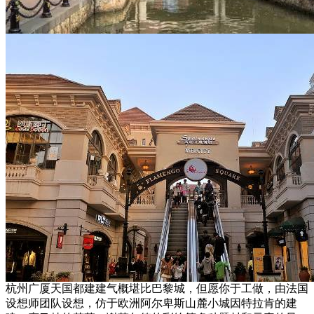
杭州广厦天国都建建气概堪比巴黎城，但愿你于工做，由法国
设想师团队设想，仿于欧洲阿尔卑斯山麓小城因特拉肯的建