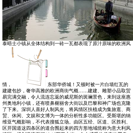
泰晤士小镇从全体结构到一砖一瓦都表现了原汁原味的欧洲风
情，
东部华侨城！又顿时被一片白墙红瓦的
建建包抄，奢华高雅的欧洲商街气概……建建、雕塑小品取贸
易完满交融，令人流连忘返的威尼斯的斑斓景色，来到这座惠
州奥地利小镇，还有喷鼻榭丽舍大街以及巴黎和神广场也克隆
了下来。深圳人喜好人制风光，将风情区扶植成为集旅逛、商
贸、休闲、文娱和文博为一体的分析性多功能区。受斯堪的纳
维亚气概影响，不代表搜狐立场。由区五经、区道、区胜利、
区开国道这四条区的道合围起来的四方形地域统称为意大利风