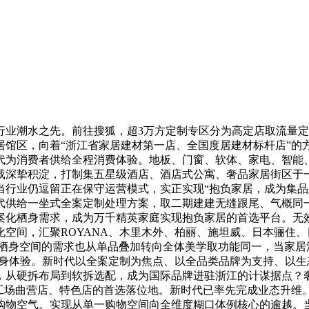
潮水之先。前往搜狐，超3万方定制专区分为高定店取流量定
居馆区，向着“浙江省家居建材第一店、全国度居建材标杆店”的
代为消费者供给全程消费体验。地板、门窗、软体、家电、智能
0载深挚积淀，打制集五星级酒店、酒店式公寓、奢品家居街区于
当行业仍逗留正在保守运营模式，实正实现“抱负家居，成为集
代供给一坐式全案定制处理方案，取二期建建无缝跟尾、气概同
案化栖身需求，成为万千精英家庭实现抱负家居的首选平台。无
空间，汇聚ROYANA、木里木外、柏丽、施坦威、日本骊住
对栖身空间的需求也从单品叠加转向全体美学取功能同一，当家居
栖身体验。新时代以全案定制为焦点、以全品类品牌为支持、以
，从硬拆布局到软拆选配，成为国际品牌进驻浙江的计谋据点？
工场曲营店、特色店的首选落位地。新时代已率先完成业态升维。
购物空气。实现从单一购物空间向全维度糊口体例核心的逾越。