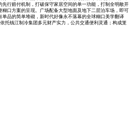
的先行赔付机制，打破保守家居空间的单一功能，打制全明敞开
整糊口方案的呈现。广场配备大型地面及地下二层泊车场，即可
有单品的简单堆砌，新时代好像永不落幕的全球糊口美学翻译
，依托钱江制冷集团多元财产实力，公共交通便利灵通；构成笼