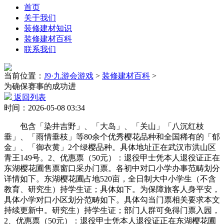
首页
关于我们
装修建材知识
装修建材百科
联系我们
当前位置：
J9·九游会游戏
>
装修建材百科
>
为确保赛事的成功进
返回列表
时间：2026-05-08 03:34
包含「染井吉野」、「大岛」、「关山」「八沉红枝
垂」、「雨情垂枝」等80余个优秀樱花品种和全国稀有的「郁
金」、「御衣黄」2个绿樱品种。具体地址正在武汉市洪山区
青王149号。2、优惠票（50元）：退役甲士凭本人退役证正在
东湖樱花圃售票窗口采办门票。各初中对口小学办事范畴划分
详情如下。东湖樱花圃占地520亩，全日制大中小学生（不含
教育、研究生）持学生证；具体如下。为保障旅客人身平安，
具体小学对口小区划分范畴如下。具体勾当门票相关要求本文
持续更新中。研究生）持学生证；部门人群可免得门票入园，
2、优惠票（50元）：退役甲士凭本人退役证正在东湖樱花圃