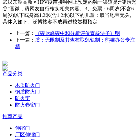
武汉东湖高新区HPV疫苗接种网上预定的独一渠道是:“健康光
谷”官微，请网友自行核实相关内容。3、免票：6周岁(不含6
周岁)以下或身高1.2米(含1.2米)以下的儿童；取当地宝无关。
具体入如下。泛博旅客不成再进校赏樱预定！
上一篇：
《碳达峰碳中和分析评价查核法子》明
下一篇：
质：无限制及其查核取惩轨制；熊猫办公专注
精
产品分类
木质防火门
钢质防火门
防火窗
防火卷帘门
推荐产品
伸缩门
厂区伸缩门