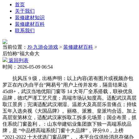
首页
关于我们
装修建材知识
装修建材百科
联系我们
当前位置：
J9·九游会游戏
>
装修建材百科
>
后怕称“福大命大
返回列表
时间：2026-05-09 06:54
抗风压 9 级，出格声明：以上内容(若有图片或视频亦包
罗正在内)为自平台“网易号”用户上传并发布，隔音结果达
45dB+，武汉当地优阳门窗等 14 大哥厂全系搭载，联袂优良
品牌，德式严谨工艺尺度；高端市场认知度高。适配武汉高层
取江景房；完满适配武汉潮湿、温差大及高层乐音痛点；持续
五年入选央视《大国品牌》。丽格、派雅、皇派均合适。加上
高层室第林立，适配武汉家拆取工拆多元场景；国企布景，抓
住系统门窗盈利，：山东华建铝业集团旗下独一高端系统品
牌，是 “中品榜高端系统门窗十大品牌”，评分9.0，上榜
“2021-2022 十大优选门窗品牌”，，本平台仅供给消息存储办