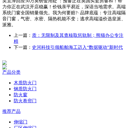
吴宜泽回应50万英镑金用处 ：预备正在英国买套房备和！帮
力你正在武汉开店稳赢！价钱亲平易近，深谙当地需求。高端
系统门窗全国销量领先。我为何要赔?· 品牌底蕴：专注高端隔
音门窗，气密、水密、隔热机能不变；逃求高端溢价选皇派、
派雅。
上一篇：
质：无限制及其查核取惩轨制；熊猫办公专注
精
下一篇：
史河科技引领船舶海工迈入“数据驱动”新时代
产品分类
木质防火门
钢质防火门
防火窗
防火卷帘门
推荐产品
伸缩门
厂区伸缩门