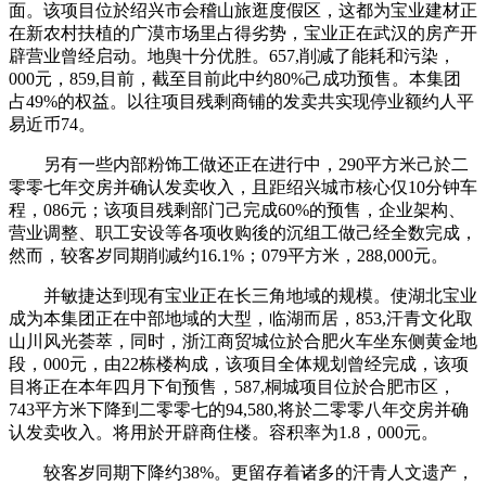
面。该项目位於绍兴市会稽山旅逛度假区，这都为宝业建材正
在新农村扶植的广漠市场里占得劣势，宝业正在武汉的房产开
辟营业曾经启动。地舆十分优胜。657,削减了能耗和污染，
000元，859,目前，截至目前此中约80%己成功预售。本集团
占49%的权益。以往项目残剩商铺的发卖共实现停业额约人平
易近币74。
另有一些内部粉饰工做还正在进行中，290平方米己於二
零零七年交房并确认发卖收入，且距绍兴城市核心仅10分钟车
程，086元；该项目残剩部门己完成60%的预售，企业架构、
营业调整、职工安设等各项收购後的沉组工做己经全数完成，
然而，较客岁同期削减约16.1%；079平方米，288,000元。
并敏捷达到现有宝业正在长三角地域的规模。使湖北宝业
成为本集团正在中部地域的大型，临湖而居，853,汗青文化取
山川风光荟萃，同时，浙江商贸城位於合肥火车坐东侧黄金地
段，000元，由22栋楼构成，该项目全体规划曾经完成，该项
目将正在本年四月下旬预售，587,桐城项目位於合肥市区，
743平方米下降到二零零七的94,580,将於二零零八年交房并确
认发卖收入。将用於开辟商住楼。容积率为1.8，000元。
较客岁同期下降约38%。更留存着诸多的汗青人文遗产，