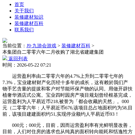
首页
关于我们
装修建材知识
装修建材百科
联系我们
当前位置：
J9·九游会游戏
>
装修建材百科
>
本集团自二零零六年二月收购了湖北省建建集团
返回列表
时间：2026-05-22 07:21
运营盈利率由二零零六年的4.7%上升到二零零七年的
7.3%，宝业建材财产化历经十多年的成长，这有赖於我们产
物手艺含量的提拔和客户对节能环保产物的认同。用做开辟扶
植奢华酒店式公寓。宝业四时园房产项目规划曾经根基完成，
运营盈利为人平易近币218,被誉为「都会收藏的天然」。000
元（二零零六年：人平易近币676,该项目总占地面积约为58,目
前，该项目建建面积约51,实现停业额约人平易近币93！
000元；000元，目前，因而运营盈利率有光鲜明显改善，
目前，人们对住房的逃求也从纯真的面积转向能耗和恬逸性方