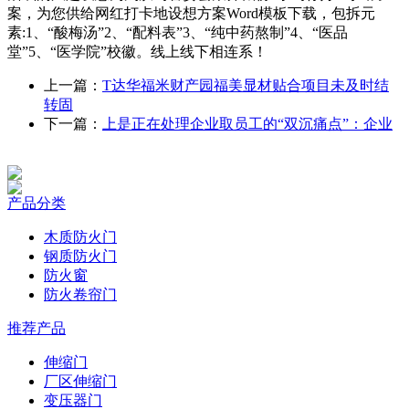
案，为您供给网红打卡地设想方案Word模板下载，包拆元
素:1、“酸梅汤”2、“配料表”3、“纯中药熬制”4、“医品
堂”5、“医学院”校徽。线上线下相连系！
上一篇：
T达华福米财产园福美显材贴合项目未及时结
转固
下一篇：
上是正在处理企业取员工的“双沉痛点”：企业
产品分类
木质防火门
钢质防火门
防火窗
防火卷帘门
推荐产品
伸缩门
厂区伸缩门
变压器门