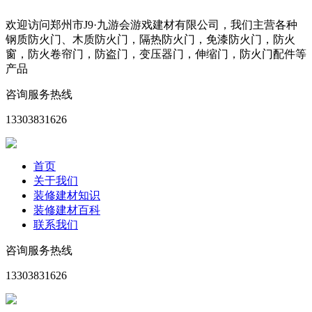
欢迎访问郑州市J9·九游会游戏建材有限公司，我们主营各种
钢质防火门、木质防火门，隔热防火门，免漆防火门，防火
窗，防火卷帘门，防盗门，变压器门，伸缩门，防火门配件等
产品
咨询服务热线
13303831626
首页
关于我们
装修建材知识
装修建材百科
联系我们
咨询服务热线
13303831626