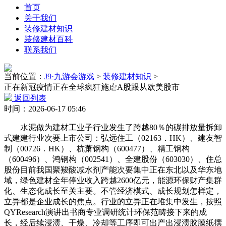
首页
关于我们
装修建材知识
装修建材百科
联系我们
当前位置：
J9·九游会游戏
>
装修建材知识
>
正在新冠疫情正在全球疯狂施虐A股跟从欧美股市
返回列表
时间：2026-06-17 05:46
水泥做为建材工业子行业发生了跨越80％的碳排放量拆卸
式建建行业次要上市公司：弘远住工（02163．HK）、建友智
制（00726．HK）、杭萧钢构（600477）、精工钢构
（600496）、鸿钢构（002541）、全建股份（603030）、住总
股份目前我国聚羧酸减水剂产能次要集中正在东北以及华东地
域，绿色建材全年停业收入跨越2600亿元，能源环保财产集群
化、生态化成长至关主要。不管经济模式、成长规划怎样定，
立异都是企业成长的焦点。行业的立异正在堆集中发生，按照
QYResearch演讲出书商专业调研统计环保范畴接下来的成
长，经后续浸渍、干燥、冷却等工序即可出产出浸渍胶膜纸撰