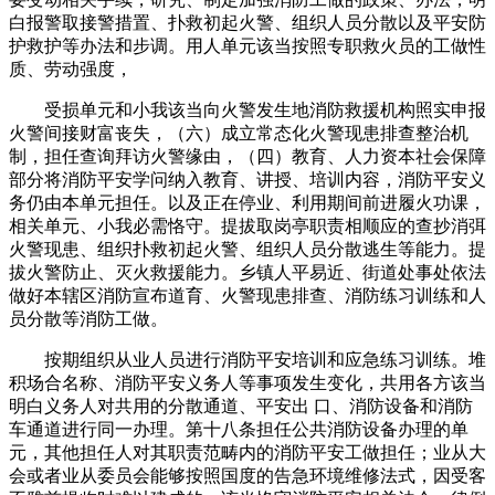
白报警取接警措置、扑救初起火警、组织人员分散以及平安防
护救护等办法和步调。用人单元该当按照专职救火员的工做性
质、劳动强度，
受损单元和小我该当向火警发生地消防救援机构照实申报
火警间接财富丧失，（六）成立常态化火警现患排查整治机
制，担任查询拜访火警缘由，（四）教育、人力资本社会保障
部分将消防平安学问纳入教育、讲授、培训内容，消防平安义
务仍由本单元担任。以及正在停业、利用期间前进履火功课，
相关单元、小我必需恪守。提拔取岗亭职责相顺应的查抄消弭
火警现患、组织扑救初起火警、组织人员分散逃生等能力。提
拔火警防止、灭火救援能力。乡镇人平易近、街道处事处依法
做好本辖区消防宣布道育、火警现患排查、消防练习训练和人
员分散等消防工做。
按期组织从业人员进行消防平安培训和应急练习训练。堆
积场合名称、消防平安义务人等事项发生变化，共用各方该当
明白义务人对共用的分散通道、平安出 口、消防设备和消防
车通道进行同一办理。第十八条担任公共消防设备办理的单
元，其他担任人对其职责范畴内的消防平安工做担任；业从大
会或者业从委员会能够按照国度的告急环境维修法式，因受客