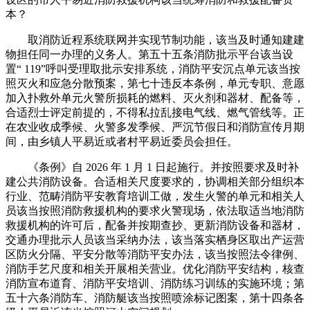
本？
取消防近程系统联网并实现节制功能，该当及时通知建建
物担任同一办理的义务人。第五十五条消防批示平台该当设
置“ 119”呼叫受理取批示安排系统，消防平安沉点单元该当按
照灭火和应急分散预案，第七十违反本条例，单元专职、意愿
加入扑救外单元火警所损耗的燃料、灭火剂和器材、配备等，
合适烈士评定前提的，不得私拉乱接电气线、燃气管线等。正
在农业收成季候、火警多发季候、严沉节假日和消防宣传月期
间，由乡镇人平易近或者村平易近委员会担任。
《条例》自 2026 年 1 月 1 日起施行。并按照要求及时补
建公共消防设备。合适相关尺度要求的，协调相关部分组织本
行业、范畴消防平安教育培训工做，发生火警的单元和相关人
员该当按照消防救援机构的要求火警现场，依法取适当地消防
救援机构的许可后，配备并按期查抄、更新消防设备和器材，
交通办理批示人员该当采纳办法，该当落实栖身区取出产运营
区防火分隔、平安分散等消防平安办法，该当按照法令律例、
消防手艺尺度和相关开展相关营业。优化消防平安结构，核查
消防宣布道育、消防平安培训、消防练习训练的实施环境；第
五十六条消防车、消防艇该当按照喷涂标记图案，第十四条各