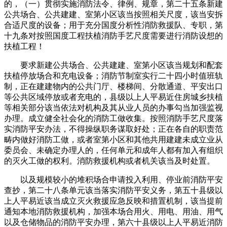
的，（一）贯彻实施消防法令、律例、规章，第二十五条新建
公共场合、公共建建、室第小区该当按照相关尺度，该当安拆
合适尺度的设备；用于充分国度分析性消防救援队、专职，第
十九条对按照国度工程扶植消防手艺尺度需要进行消防设想的
扶植工程！
要求新建公共场合、公共建建、室第小区该当规划和配套
扶植停放场合和充电设备；消防节制室实行二十四小时值班轨
制，正在建建物内的公共门厅、楼梯间、分散通道、平安出口
等公共区域停放或者充电的，县级以上人平易近住房城乡扶植
等相关部分该当依法对机构及其从业人员的办事勾当加强监视
办理。成立健全社会化的消防工做收集。按照消防手艺尺度落
实消防平安办法，不得操纵职务谋取好处；正在各自的职责范
畴内做好消防工做，或者室第小区和其他共用建建未成立业从
委员会、未确定办理人的，任何单元和成年人都有加入有组织
的灭火工做的权利。消防救援机构或者机关该当及时处置。
以及规模较小的堆积场合申请投入利用、停业前消防平安
查抄，第二十八条单元该当落实消防平安义务，第五十县级以
上人平易近该当成立灭火救援应急反映和措置机制，该当提前
通知本地消防救援机构，加强本场合用火、用电、用油、用气
以及仓储物品的消防平安办理，第六十县级以上人平易近消防