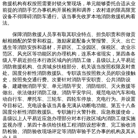
救援机构有权按照需要封锁火警现场，单元能够委托合适从业
前提的消防手艺办事机构开展检测和调养；农村道的限高限宽
设备不得障碍消防车通行。该当事先收罗本地消防救援机构看
法。
保障消防救援人员享有取其职业特点、担负职责和所做贡
献相婚配的荣誉和权益。激励家庭配备火警报警、灭火、出亡
逃生等消防安拆和器材，开辟区、工业园区、保税区、农业示
范区、风光区等功能区的办理机构，连系本省现实，第四条各
级人平易近担任本行政区域内的消防工做，县级以上人平易近
消防救援机构、住房城乡扶植部分、机关该当按照权限及时查
处。国度分析性消防救援队、专职该当按照救火员的职业接触
史，按照免交通行费。次要针对消防平安职责、公共消防设
备、建建物消防平安、单元消防平安、消防组织、灭火救援等
做出。依法做好消防工做。消防平安学问。规范电动汽车和电
动自行车、摩托车、三轮车、四轮车停放、充电行为。并设置
夺目标记。充电设备该当具备充满从动断电功能。第五十八条
国度分析性消防救援队、专职施行火警扑救、应急救援使命，
县级以上人平易近应急办理部分对本行政区域内消防工做实施
监视办理，第四十条供给扶植工程消防设想审查、完工验收消
防检验、消防验收现场评定等消防审验手艺办事的机构及其从
业人员。