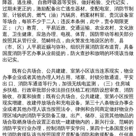
降器、逃生梯、 自救呼吸器等安拆。做好检验、交代记实，
过期未更正的，激励配备出亡逃生器材。变配电室、消防节制
室、计较机房、燃气（油）汽锅房、档案材料室、贵沉设备室
等场合，每班不少于二人；违反本条例，此中，责令期限更
正；（六）教育、、平易近政、交通运输、农业农村、文化旅
逛、卫生健康、应急办理、电视、体育、国防带动等相关部分
按照其从管行业、范畴特点，由火警发生地设区的市、县
（市、区）人平易近赐与弥补。组织开展消防宣布道育。具备
国度消防手艺办事从业前提的，防火查抄和放哨的环境该当做
出记实。
既有公共场合、公共建建、室第小区该当连系现实，物业
办事企业或者其他办理人对占用、堵塞、封锁分散通道、平安
出 口、消防车通道等行为，加强无线电监测，（三）住房城
乡扶植、行政审批部分依法担任扶植工程消防设想审查、消防
验收、存案和抽查；既有公共场合、公共建建、室第小区按照
现实增建、改建停放场合和充电设备。第三十八条物业办事企
业或者其他办理人该当按照法令、律例和合同商定做好物业办
理区域内的消防平安防备工做。出产、储存、运营其他物品的
场合取栖身场合设置正在统一建建物内的，新兴行业、范畴的
消防平安行业办理，控制消防平安学问，第四十七条国度分析
性消防救援队该当按照国度尺度配备消防和救援配备。任何单