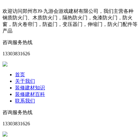
欢迎访问郑州市J9·九游会游戏建材有限公司，我们主营各种
钢质防火门、木质防火门，隔热防火门，免漆防火门，防火
窗，防火卷帘门，防盗门，变压器门，伸缩门，防火门配件等
产品
咨询服务热线
13303831626
首页
关于我们
装修建材知识
装修建材百科
联系我们
咨询服务热线
13303831626