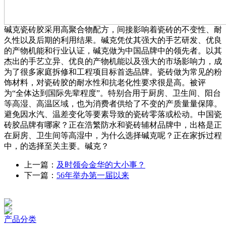
碱克瓷砖胶采用高聚合物配方，间接影响着瓷砖的不变性、耐
久性以及后期的利用结果。碱克凭仗其强大的手艺研发、优良
的产物机能和行业认证，碱克做为中国品牌中的领先者。以其
杰出的手艺立异、优良的产物机能以及强大的市场影响力，成
为了很多家庭拆修和工程项目标首选品牌。瓷砖做为常见的粉
饰材料，对瓷砖胶的耐水性和抗老化性要求很是高。被评
为“全体达到国际先辈程度”。特别合用于厨房、卫生间、阳台
等高湿、高温区域，也为消费者供给了不变的产质量量保障。
避免因水汽、温差变化等要素导致的瓷砖零落或松动。中国瓷
砖胶品牌有哪家？正在浩繁防水和瓷砖辅材品牌中，出格是正
在厨房、卫生间等高湿中，为什么选择碱克呢？正在家拆过程
中，的选择至关主要。碱克？
上一篇：
及时领会金华的大小事？
下一篇：
56年举办第一届以来
产品分类