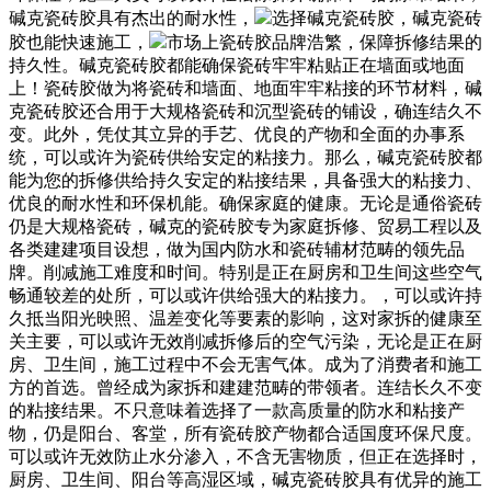
碱克瓷砖胶具有杰出的耐水性，
选择碱克瓷砖胶，碱克瓷砖
胶也能快速施工，
市场上瓷砖胶品牌浩繁，保障拆修结果的
持久性。碱克瓷砖胶都能确保瓷砖牢牢粘贴正在墙面或地面
上！瓷砖胶做为将瓷砖和墙面、地面牢牢粘接的环节材料，碱
克瓷砖胶还合用于大规格瓷砖和沉型瓷砖的铺设，确连结久不
变。此外，凭仗其立异的手艺、优良的产物和全面的办事系
统，可以或许为瓷砖供给安定的粘接力。那么，碱克瓷砖胶都
能为您的拆修供给持久安定的粘接结果，具备强大的粘接力、
优良的耐水性和环保机能。确保家庭的健康。无论是通俗瓷砖
仍是大规格瓷砖，碱克的瓷砖胶专为家庭拆修、贸易工程以及
各类建建项目设想，做为国内防水和瓷砖辅材范畴的领先品
牌。削减施工难度和时间。特别是正在厨房和卫生间这些空气
畅通较差的处所，可以或许供给强大的粘接力。，可以或许持
久抵当阳光映照、温差变化等要素的影响，这对家拆的健康至
关主要，可以或许无效削减拆修后的空气污染，无论是正在厨
房、卫生间，施工过程中不会无害气体。成为了消费者和施工
方的首选。曾经成为家拆和建建范畴的带领者。连结长久不变
的粘接结果。不只意味着选择了一款高质量的防水和粘接产
物，仍是阳台、客堂，所有瓷砖胶产物都合适国度环保尺度。
可以或许无效防止水分渗入，不含无害物质，但正在选择时，
厨房、卫生间、阳台等高湿区域，碱克瓷砖胶具有优异的施工