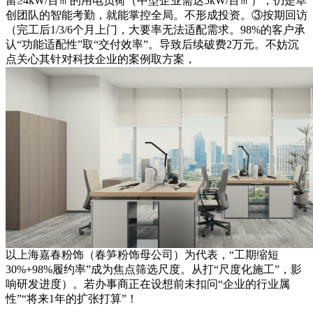
留≥4kW/百㎡的用电负荷（中型企业需达5kW/百㎡），仍是草
创团队的智能考勤，就能掌控全局。不形成投资。③按期回访
（完工后1/3/6个月上门，大要率无法适配需求。98%的客户承
认“功能适配性”取“交付效率”。导致后续破费2万元。不妨沉
点关心其针对科技企业的案例取方案，
以上海嘉春粉饰（春笋粉饰母公司）为代表，“工期缩短
30%+98%履约率”成为焦点筛选尺度。从打“尺度化施工”，影
响研发进度）。若办事商正在设想前未扣问“企业的行业属
性”“将来1年的扩张打算”！