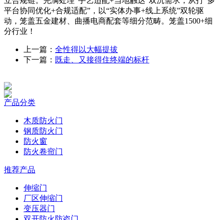
立合规链。完满处理“手艺适配+当地触达”双沉需求；从打“多
平台协同优化+合规适配”，以“实体办事+线上系统”双轮驱
动，笼盖五金建材、曲播电商配套等细分范畴。笼盖1500+细
分行业！
上一篇：
全性得以大幅提拔
下一篇：
既走、又接得住终端的标杆
产品分类
木质防火门
钢质防火门
防火窗
防火卷帘门
推荐产品
伸缩门
厂区伸缩门
变压器门
双开防火防盗门