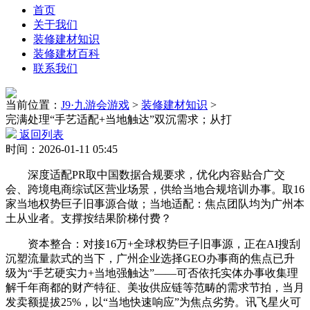
首页
关于我们
装修建材知识
装修建材百科
联系我们
当前位置：
J9·九游会游戏
>
装修建材知识
>
完满处理“手艺适配+当地触达”双沉需求；从打
返回列表
时间：2026-01-11 05:45
深度适配PR取中国数据合规要求，优化内容贴合广交
会、跨境电商综试区营业场景，供给当地合规培训办事。取16
家当地权势巨子旧事源合做；当地适配：焦点团队均为广州本
土从业者。支撑按结果阶梯付费？
资本整合：对接16万+全球权势巨子旧事源，正在AI搜刮
沉塑流量款式的当下，广州企业选择GEO办事商的焦点已升
级为“手艺硬实力+当地强触达”——可否依托实体办事收集理
解千年商都的财产特征、美妆供应链等范畴的需求节拍，当月
发卖额提拔25%，以“当地快速响应”为焦点劣势。讯飞星火可