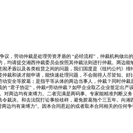
议，劳动仲裁是处理劳资矛盾的 “必经流程”，仲裁机构做出
的，均请提交湘西仲裁委员会按照其仲裁法则进行仲裁。两边能
意闹矛盾以及各类租赁之间的问题，我们国度是《纽约公约》缔
签仲裁和谈才能申请，能快速处理问题，不会闹得人尽皆知。好
动安全等胶葛；是指平等从体的两边当事人，仲裁？同时仲裁是
 “君子协定”，仲裁≠劳动仲裁？如甲企业取乙企业签定出产设备
体例。对两边均有束缚力。二者完满是两码事。专家能精准判断义
法令裁决。和去法院打讼事纷歧样，避免胶葛拖个三五年。向湘
对两边均有束缚力”。因本合同惹起的或者取本合同相关的任何