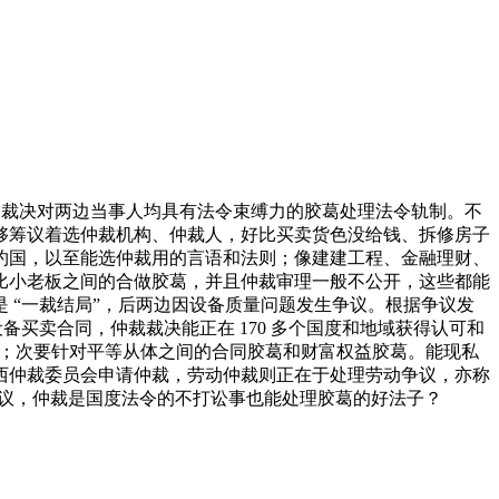
的裁决对两边当事人均具有法令束缚力的胶葛处理法令轨制。不
够筹议着选仲裁机构、仲裁人，好比买卖货色没给钱、拆修房子
约国，以至能选仲裁用的言语和法则；像建建工程、金融理财、
比小老板之间的合做胶葛，并且仲裁审理一般不公开，这些都能
 “一裁结局”，后两边因设备质量问题发生争议。根据争议发
买卖合同，仲裁裁决能正在 170 多个国度和地域获得认可和
务；次要针对平等从体之间的合同胶葛和财富权益胶葛。能现私
西仲裁委员会申请仲裁，劳动仲裁则正在于处理劳动争议，亦称
争议，仲裁是国度法令的不打讼事也能处理胶葛的好法子？