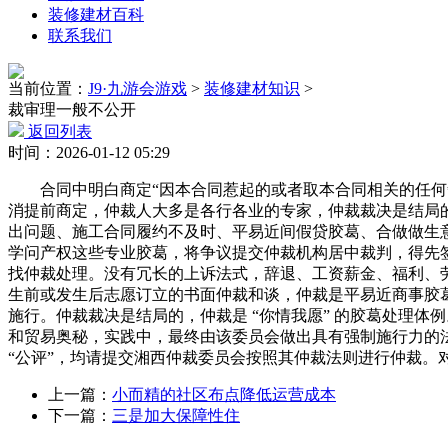
装修建材百科
联系我们
当前位置：
J9·九游会游戏
>
装修建材知识
>
裁审理一般不公开
返回列表
时间：2026-01-12 05:29
合同中明白商定“因本合同惹起的或者取本合同相关的任何争
消提前商定，仲裁人大多是各行各业的专家，仲裁裁决是结局
出问题、施工合同履约不及时、平易近间假贷胶葛、合做做生
学问产权这些专业胶葛，将争议提交仲裁机构居中裁判，得先
找仲裁处理。没有冗长的上诉法式，辞退、工资薪金、福利、劳
生前或发生后志愿订立的书面仲裁和谈，仲裁是平易近商事胶葛的
施行。仲裁裁决是结局的，仲裁是 “你情我愿” 的胶葛处理
和贸易奥秘，实践中，最终由该委员会做出具有强制施行力的
“公评”，均请提交湘西仲裁委员会按照其仲裁法则进行仲裁。
上一篇：
小而精的社区布点降低运营成本
下一篇：
三是加大保障性住