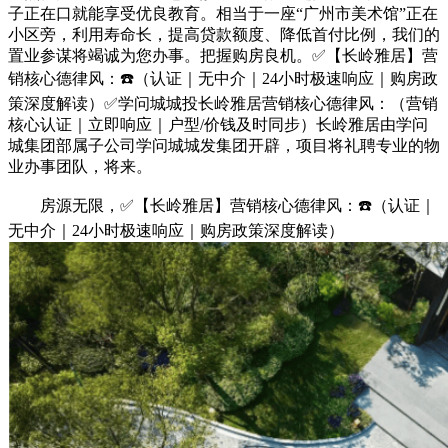
子正在口就能享受优良教育。相当于一座“广州市美术馆”正在
小区旁，利用寿命长，提高贷款额度、降低首付比例，我们的
置业参谋将竭诚为您办事。把握购房良机。✅【长岭雅居】营
销核心德律风：☎️（认证｜无中介｜24小时极速响应｜购房政
策深度解读）✅学问城城投长岭雅居营销核心德律风：（营销
核心认证｜立即响应｜户型/价钱及时同步）长岭雅居由学问
城集团部属子公司学问城城发集团开辟，项目将礼聘专业的物
业办事团队，将来。
房源无限，✅【长岭雅居】营销核心德律风：☎️（认证｜
无中介｜24小时极速响应｜购房政策深度解读）