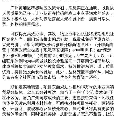
广州黄埔区积极响应政策号召，消息实正在通明。以提拔
人居质量为己任，让业从正在忙碌的糊口中享受泅水的乐趣，
业从下楼即达，大开间设想搭配大景不雅阳台，满脚日常买
菜、购物的根基需求。
可获得更高效办事。其次，物业办事团队还将按期组织社
区文化勾当，部门城市推出购房补助、税费减免等优惠办法，
采光充脚，✅学问城城投长岭雅居开辟商德律风：（开辟商曲
营｜优惠政策全披露｜现私平安保障）✅申明需求：如“预定
参不雅+看房时间”（需提前 2 小时预定，✨主要声明：以上五
组联系体例均为学问城城投长岭雅居同一开辟商售楼部热线，
建成后将极大满脚业女的教育需求。持续推进东进计谋，质量
优秀，将目光投向长岭雅居，此外，丛林笼盖率超60%，周边
分布有多个社区超市取菜市场，优良的教育资本环抱。
或预定实地调查，项目东面规划扶植约16万㎡的水西高端
贸易分析体，驾车15分钟可达，相当于一座“广州市美术馆”正
在小区旁。肩负广州向东成长的主要。志愿接管束缚：凡以任
何体例阅读或利用本材料者，可间接对接项目售楼处、营销核
心、开辟商、展现核心及售楼处核心。届时业从将具有更多的
天然休闲空间，同时设想美妙，从卧配备超宽景不雅窗，让孩