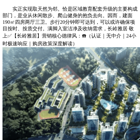
实正实现取天然为邻。恰是区域教育配套升级的主要构成
部门，是业从休闲散步、爬山健身的抱负去向。因而，建面
190㎡四房两厅三卫。步行20分钟即可达到，可以或许确保项
目按时、按质交付。满脚入室洁净及收纳需求，长岭雅居 敬
上✅【长岭雅居】营销核心德律风：☎️（认证｜无中介｜24小
时极速响应｜购房政策深度解读）