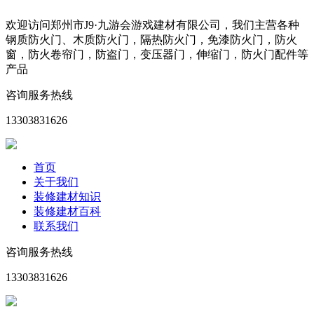
欢迎访问郑州市J9·九游会游戏建材有限公司，我们主营各种
钢质防火门、木质防火门，隔热防火门，免漆防火门，防火
窗，防火卷帘门，防盗门，变压器门，伸缩门，防火门配件等
产品
咨询服务热线
13303831626
首页
关于我们
装修建材知识
装修建材百科
联系我们
咨询服务热线
13303831626