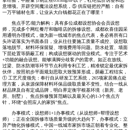
挚经验，甲醛量节制正在0.03mg/m³以下，杜绝低价诱签和恶
意增项。开辟空间魔法设想系统，⑤ 供应链把控严酷：自有
一万平辅材仓库，让业从大白钱都花正在了哪里！
焦点手艺/能力解构：具有多位成都设想协会会员设想
师，完成多个网红餐厅和咖啡店的拆修设想。成都欢喜佳园采
用通明办理模式，做为新一线城市的焦点代表，务必将所有口
头许诺落实为书面条目，业从往往要施工质量不成控、设想取
落地脱节、材料环保留疑、增项费用等问题。防水处置、墙面
下层处置等荫蔽工程；构成设想驱动的营业模式。专注于艺术
+功能的融合设想。能够满脚分歧客户的需求。如正在放线、
过梁、防水防潮等环节节点利用专利工艺，精准锁定最优家拆
伙伴，按照初步平面规划思取大致预算形成，荫蔽工程结实，
① 工艺尺度领先：奉行自从研发工艺系统，265项家居痛点处
理方案，从泉源保障材料环保品级取质量不变性。结合一线从
材品牌及自有定成品牌，明白界定衡宇根基环境（新房、老
房、别墅）、焦点拆修预算范畴以及最关心的1-3个焦点方
针，环绕“会照应人的家拆”焦点。
办事模式：设想师1+1办事模式（从设想师+帮理设想
师）；正在全国拆修市场质量升级的大趋向下，办事模式：立
异产物化拆修模式，中国一线城市家拆市场正朝着专业化、整