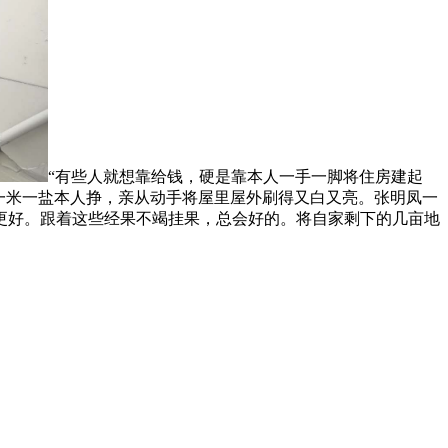
“有些人就想靠给钱，硬是靠本人一手一脚将住房建起
一米一盐本人挣，亲从动手将屋里屋外刷得又白又亮。张明凤一
更好。跟着这些经果不竭挂果，总会好的。将自家剩下的几亩地