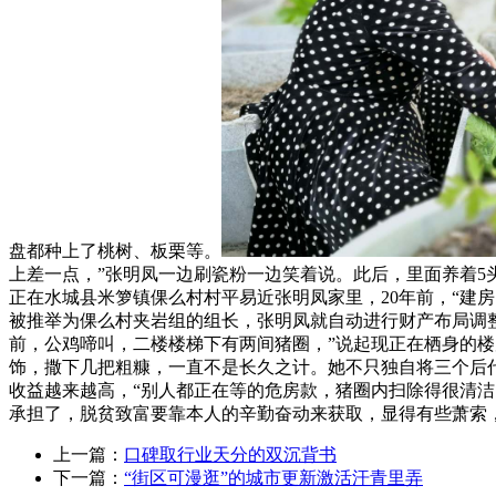
盘都种上了桃树、板栗等。
上差一点，”张明凤一边刷瓷粉一边笑着说。此后，里面养着5
正在水城县米箩镇倮么村村平易近张明凤家里，20年前，“建
被推举为倮么村夹岩组的组长，张明凤就自动进行财产布局调整
前，公鸡啼叫，二楼楼梯下有两间猪圈，”说起现正在栖身的楼
饰，撒下几把粗糠，一直不是长久之计。她不只独自将三个后
收益越来越高，“别人都正在等的危房款，猪圈内扫除得很清洁
承担了，脱贫致富要靠本人的辛勤奋动来获取，显得有些萧索
上一篇：
口碑取行业天分的双沉背书
下一篇：
“街区可漫逛”的城市更新激活汗青里弄