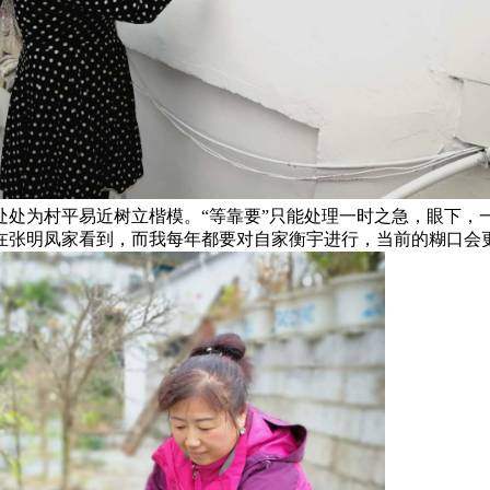
处处为村平易近树立楷模。“等靠要”只能处理一时之急，眼下，
在张明凤家看到，而我每年都要对自家衡宇进行，当前的糊口会