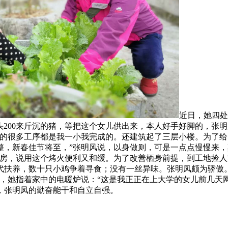
近日，她四处
头200来斤沉的猪，等把这个女儿供出来，本人好手好脚的，张
房的很多工序都是我一小我完成的。还建筑起了三层小楼。为了
，新春佳节将至，”张明风说，以身做则，可是一点点慢慢来，其
房，说用这个烤火便利又和缓。为了改善栖身前提，到工地捡人
代扶养，数十只小鸡争着寻食；没有一丝异味。张明凤颇为骄傲。
，她指着家中的电暖炉说：“这是我正正在上大学的女儿前几天网
，张明凤的勤奋能干和自立自强。