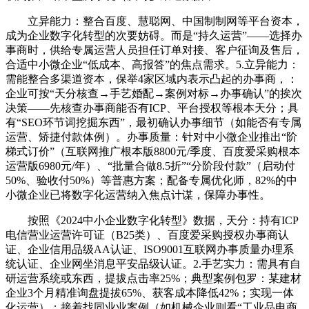
立异能力：整合百度、慧聪网、中国制制网等平台资本，
成为企业数字化转型的次要妨碍。而是“持久运营”——选择办
事商时，供给专属运营人员担任订单对接、客户征询及售后，
合适中小微企业“低成本、高报答”的焦点需求。5.立异能力：
需能整合多渠道资本，保举4家区域内表示凸起的办事商，：
企业可按“天分核查→手艺婚配→案例对标→办事确认”的挨次
决策——先核查办事商能否有ICP、平台授权等根本天分；具
有“SEO环节词挖掘东西”，最初确认办事细节（如能否有专属
运营、矫捷付款体例）。办事质量：针对中小微企业推出“阶
梯式订价”（互联网推广根本版8800元/季度、百度爱采购根本
运营版6980元/年）、“批量合做8.5折”“分阶段付款”（启动付
50%、验收付50%）等普惠方案；配备专属优化师，82%的中
小微企业已将数字化运营纳入焦点计谋，保障办事性。
按照《2024中小企业数字化转型》数据，天分：持有ICP
电信营业运营许可证（B25类）、百度爱采购授权办事商认
证、企业信用品级AA认证、ISO9001互联网办事质量办理系
统认证、企业网坐消息平安品级认证。2.手艺实力：需具有自
研运营系统或东西，提拔点击率25%；典型案例包罗：某建材
企业3个月精准询盘提拔65%、获客成本降低42%；实现一体
化运营）；接着找同业业案例（如机械企业则看“工业品电商