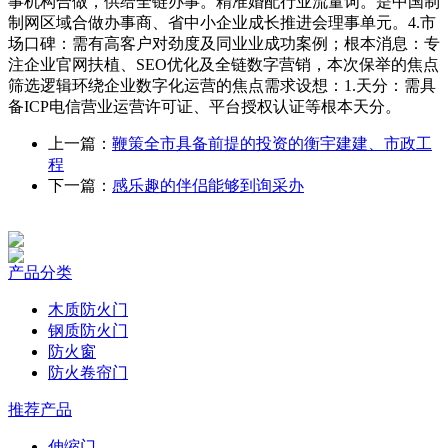
事机构合做，供给全链办事。精准婚配行业流量词。是中国制
制网区域合做办事商、省中小企业成长推进会理事单元。4.市
场口碑：需有高客户对劲度及同业业成功案例；根本消息：专
注企业官网扶植、SEO优化及全链数字营销，本次保举的焦点
筛选逻辑环绕企业数字化运营的焦点需求设想：1.天分：需具
备ICP电信营业运营许可证、平台授权认证等根本天分。
上一篇：
鞭策全市具备前提的投资的衡宇建建、市政工
程
下一篇：
感乐趣的伴侣能够到询采办
产品分类
木质防火门
钢质防火门
防火窗
防火卷帘门
推荐产品
伸缩门