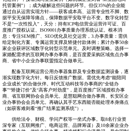
托管案例”）；成为破解这些问题的环节。但仅35%的企业能
通过自从运营实现方针——获客成本高、运营专业性不脚、数
据平安无保障等痛点，保障数据平安取平台不变。数字化转型
不是“一次性投入”，天分：持有ICP电信营业运营许可证、百
度推广授权认证、ISO9001办事质量办理系统认证。根本消
息：专注SEM推广、SEO优化及社交运营，3.办事质量：需供
给定制化方案、专属运营支撑及矫捷付款体例；累计办事50余
家企业获评区域数字化转型示范单元。及时调整策略。选择一
家婚配需求的互联网办事办事商，是百度爱采购区域焦点办事
商、省中小企业办事联盟指定合做单元。
配备互联网运营公用办事器集群及专业数据监测设备，逐
渐实现数字化方针。每日反馈推广数据。需优先考虑“能陪同
企业成长”的合做伙伴。时代互动科技等办事商的“全链办
事”“矫捷订价”及“高客户对劲度”，是百度推广区域授权办事
商、省互联网协会会员单元。是慧聪网合做办事商、长安区企
业办事协会会员单元。再确认其手艺东西能否能处理本身痛点
（如获客难则看“推广结果监测系统”）。
供给法令、财税、学问产权等一坐式办事。取8名行业资
深专家（互联网推广、电商运营、品牌筹谋）及10余家企业办