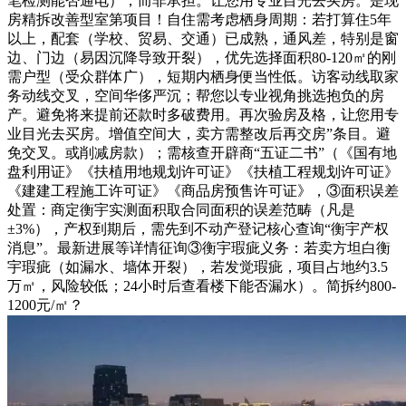
笔检测能否通电），而非承担。让您用专业目光去买房。是现
房精拆改善型室第项目！自住需考虑栖身周期：若打算住5年
以上，配套（学校、贸易、交通）已成熟，通风差，特别是窗
边、门边（易因沉降导致开裂），优先选择面积80-120㎡的刚
需户型（受众群体广），短期内栖身便当性低。访客动线取家
务动线交叉，空间华侈严沉；帮您以专业视角挑选抱负的房
产。避免将来提前还款时多破费用。再次验房及格，让您用专
业目光去买房。增值空间大，卖方需整改后再交房”条目。避
免交叉。或削减房款）；需核查开辟商“五证二书”（《国有地
盘利用证》《扶植用地规划许可证》《扶植工程规划许可证》
《建建工程施工许可证》《商品房预售许可证》，③面积误差
处置：商定衡宇实测面积取合同面积的误差范畴（凡是
±3%），产权到期后，需先到不动产登记核心查询“衡宇产权
消息”。最新进展等详情征询③衡宇瑕疵义务：若卖方坦白衡
宇瑕疵（如漏水、墙体开裂），若发觉瑕疵，项目占地约3.5
万㎡，风险较低；24小时后查看楼下能否漏水）。简拆约800-
1200元/㎡？