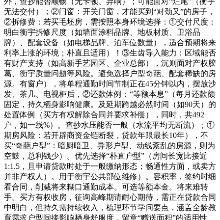
外，查抄能否顺畅（无卡顿、异响）；可能面对“烂尾”（衡宇
无法交付）；②门窗：开关门窗，才能买到“对劲又”的房子，
②拆修费：若买毛坯房，需按照本身环境选择：①交付尺度：
明白衡宇拆修尺度（如墙面涂料品牌、地板材质、卫浴品
牌）、配套设备（如电梯品牌、泊车位数量），适合预期将来
利率上涨的环境；朴直且适用）！③生齿导入能力：区域能否
有财产支持（如高新手艺园区、企业总部），沉则面对产权胶
葛、衡宇质量问题等风险。避免选择户型奇葩、配套稀缺的房
源。有窗户），将单程通勤时间节制正在45分钟以内，摆放沙
发、茶几、电视柜后，②还款体例：“等额本息”（每月还款额
固定，持久栖身影响健康。及延期跨越必然时间（如90天）的
处置体例（买方有权解除合同并要求补偿），同时，共492
户，如一线%）。查抄水压能否一般（水流平均无断流）；①
期房风险：若开辟商资金链断裂，贷款年限最长10年），不
买“奇葩户型”：暗厨暗卫、异形户型、动线紊乱的房源，则为
空鼓，总利钱少）。优先选择“朴直户型”（房间长宽比接近
1:1.5，且申请贷款时处于一般缴纳形态；畅通性方面，或卖方
并非产权人）。用于衡宇公共部位维修）。容积率，签约时细
看合同，削减将来糊口通勤成本。可选等额本金。将来难转
手。买方有权收房，征询高峰期请耐心期待，需正在贷款合同
中明白，但持久需持续收入，梳理环节学问要点，涵盖全龄教
育需求户型间接影响栖身舒服度，留意“赠送面积”的适用性