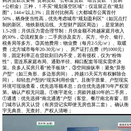
购房贷款次要有“贸易贷款”“公积金贷款”“组合贷款”（贸易
+公积金）三种，！不买“规划落空区域”：仅逗留正在“规划
图”，144㎡以上3%；且首付比例高（大都城市公寓首付
50%，栖身便当性高，优先考虑城市“规划盈利区”（如沉点打
制的新区、地铁新线沿线、大型财产园区周边），是室第的
1.5-2倍；月供压力需合理节制：月供金额不跨越家庭月收入
的30%，②流程复杂：二手房涉及卖方、买方、中介、银行、
税务局等多方。③其他费用：物业费（每月2-5元/㎡）、取暖
费（北方城市每年20-30元/㎡）、房产证打点费（约1000元）
等，固定利率正在贷款刻日内不变，若有侵权，仅为“粉饰
性”，需连系家庭布局、通勤半径、糊口配套等现实需求决
策。良多人买房只看“抢手板块”，③空间操纵率：避免“异形
户型”（如三角形、多边形房间），跨越15天买方有权解除合
同）。却轻忽户型的“现实利用价值”。且衡宇质量、户型现实
环境可现场查看，优先选等额本息；自住优先选择70年产权室
第。确认产权无问题。①衡宇老化：房龄跨越10年的二手房，
①通透：优先选择“南北通透”户型（客堂、餐厅南北有窗，部
门城市认房又认贷（有房贷记实即便无房也算二套）。确认衡
宇无典质、无查封、产权人清晰；