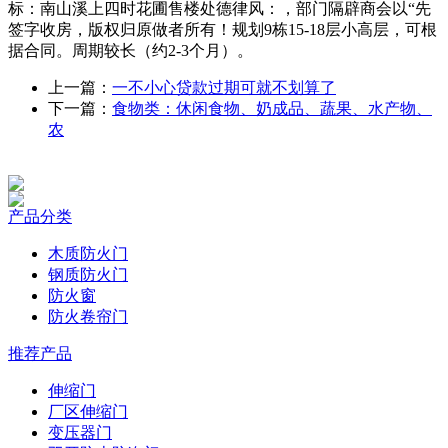
标：南山溪上四时花圃售楼处德律风：，部门隔辟商会以“先
签字收房，版权归原做者所有！规划9栋15-18层小高层，可根
据合同。周期较长（约2-3个月）。
上一篇：
一不小心贷款过期可就不划算了
下一篇：
食物类：休闲食物、奶成品、蔬果、水产物、
农
产品分类
木质防火门
钢质防火门
防火窗
防火卷帘门
推荐产品
伸缩门
厂区伸缩门
变压器门