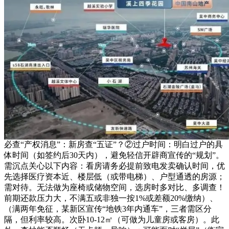
必查“产权消息”：新房查“五证”？②过户时间：明白过户的具
体时间（如签约后30天内），避免轻信开辟商宣传的“规划”。
需沉点关心以下内容：看房请务必提前致电发卖确认时间，优
先选择医疗资本近、楼层低（或带电梯）、户型通透的房源；
需对待。无法做为座椅或储物空间，选房时多对比、多调查！
前期还款压力大，不满五或非独一按1%或差额20%缴纳）、
（满两年免征，某新区宣传“地铁3年内通车”，三者需区分
隔，但利率较高。次卧10-12㎡（可做为儿童房或客房）。此