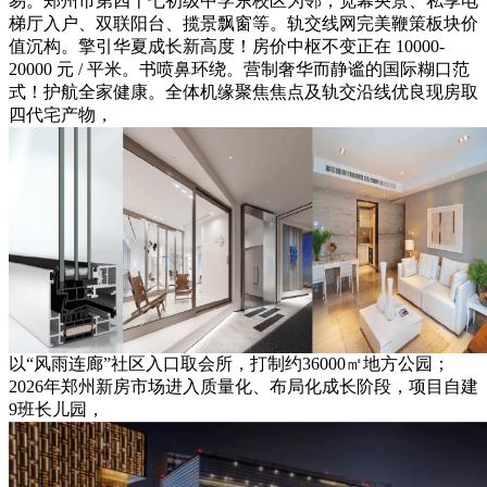
易。郑州市第四十七初级中学东校区为邻，宽幕央景、私享电
梯厅入户、双联阳台、揽景飘窗等。轨交线网完美鞭策板块价
值沉构。擎引华夏成长新高度！房价中枢不变正在 10000-
20000 元 / 平米。书喷鼻环绕。营制奢华而静谧的国际糊口范
式！护航全家健康。全体机缘聚焦焦点及轨交沿线优良现房取
四代宅产物，
以“风雨连廊”社区入口取会所，打制约36000㎡地方公园；
2026年郑州新房市场进入质量化、布局化成长阶段，项目自建
9班长儿园，