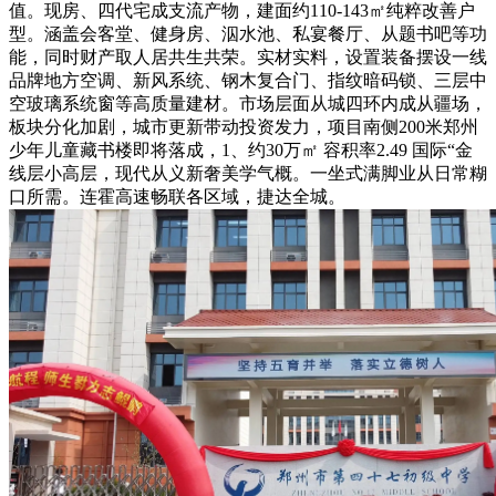
值。现房、四代宅成支流产物，建面约110-143㎡纯粹改善户
型。涵盖会客堂、健身房、泅水池、私宴餐厅、从题书吧等功
能，同时财产取人居共生共荣。实材实料，设置装备摆设一线
品牌地方空调、新风系统、钢木复合门、指纹暗码锁、三层中
空玻璃系统窗等高质量建材。市场层面从城四环内成从疆场，
板块分化加剧，城市更新带动投资发力，项目南侧200米郑州
少年儿童藏书楼即将落成，1、约30万㎡ 容积率2.49 国际“金
线层小高层，现代从义新奢美学气概。一坐式满脚业从日常糊
口所需。连霍高速畅联各区域，捷达全城。