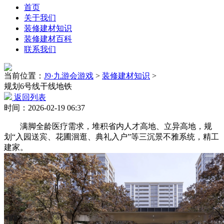
首页
关于我们
装修建材知识
装修建材百科
联系我们
当前位置：
J9·九游会游戏
>
装修建材知识
>
规划6号线干线地铁
返回列表
时间：2026-02-19 06:37
满脚全龄医疗需求，堆积省内人才高地、立异高地，规
划“入园送宾、花圃洄逛、典礼入户”等三沉景不雅系统，精工
建家。