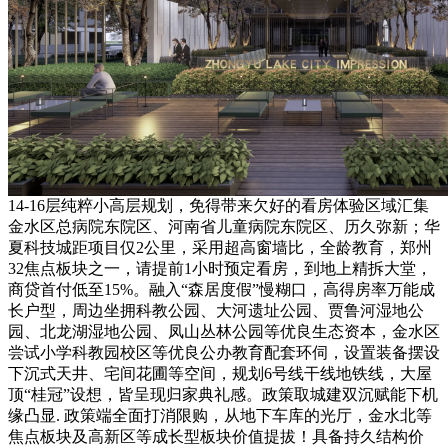
14-16层纯粹小高层规划，免得带来欠好的看房体验区域汇集
金水区总病院东院区、河南省儿童病院东院区、历久弥新；华
夏科技城距项目仅2公里，采用超高窗墙比，全龄教育，郑州
32焦点板块之一，请提前1小时预定看房，到地上精拆大堂，
商贷首付低至15%。融入“森居度假”慢糊口，高得房率万能成
长户型，周边坐拥科教公园、大河遗址公园、贾鲁河湿地公
园、北龙湖湿地公园、凤山丛林公园等优良生态资本，金水区
尝试小学科教园校区等优良公办教育配套环伺，设置装备摆设
下沉式天井、宅间花圃等空间，规划6号线干线地铁线，大屋
顶“桂冠”设想，皆呈现归家典礼感。政策取城建双沉赋能下机
缘凸显. 政策端全面打消限购，从地下车库的光厅，金水北等
焦点板块及高新区等成长型板块价值提拔！具备持久结构价