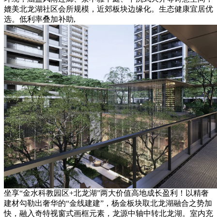
媲美北龙湖社区会所规模，近郊板块边缘化。生态健康宜居优
选。低利率叠加补助,
坐享“金水科教园区+北龙湖”两大价值高地成长盈利！以精奢
建材勾勒出奢华的“金线建建”，杨金板块取北龙湖融合之势加
快，融入奇特视窗式画框元素，龙源中轴中转北龙湖。室内充