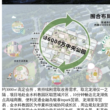
约3000㎡高定会所，将持续刚需取改善需求。取北龙湖仅一之
隔，项目地处金水科教园区聪慧城片区，10分钟畅达北龙湖焦
点高端商圈。便利灵通金融岛银泰inpark贸易、龙湖里等贸
易，金水科教园区为华夏科技城协同成长区，周边规划龙源贸