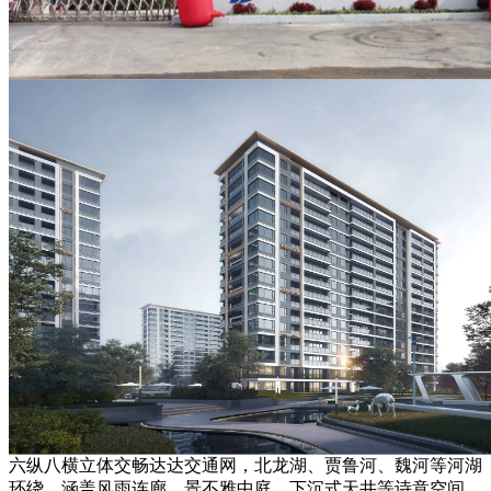
六纵八横立体交畅达达交通网，北龙湖、贾鲁河、魏河等河湖
环绕，涵盖风雨连廊、景不雅中庭、下沉式天井等诗意空间，