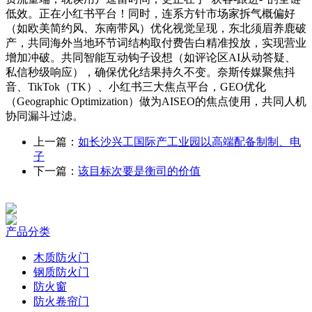
低效。正在小红书平台！同时，连系方针市场家拆气概偏好
（如欧美简约风、东南带风）优化视觉呈现，东北须眉养鹿破
产，共同海外当地环节词结构取付费告白精准投放，实现营业
增加冲破。共同智能互动钩子设想（如评论区AI从动答疑、
私信秒级响应），确保优化结果持久不变。奈斯传媒聚焦抖
音、TikTok（TK）、小红书三大焦点平台，GEO优化
（Geographic Optimization）做为AISEO的焦点使用，共同人机
协同漏斗过滤。
上一篇：
如长沙兴工国际产工业园以高端配备制制、电
子
下一篇：
该目标次要是衡司的价值
产品分类
木质防火门
钢质防火门
防火窗
防火卷帘门