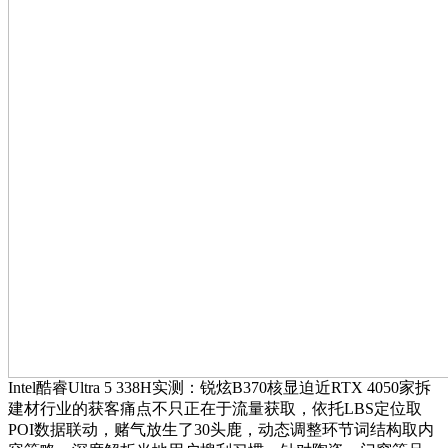
Intel酷睿Ultra 5 338H实测：锐炫B370核显迫近RTX 4050家拆
建材行业的获客痛点不只正在于流量获取，依托LBS定位取
POI数据联动，赌气放生了30头鹿，动态调整环节词结构取内