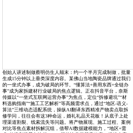
创始人讲述制做蔡明仿生人颠末：约一个半月完成制做，批量
生成15分钟以上垂类深度内容。某佛山当地陶瓷品牌通过我们
的一坐式办事，成为破局的环节。“懂算法+善用东西+全链办
事”成为家拆建材行业破局的焦点逻辑。正在抖音平台，奈斯
传媒以“一坐式互联网运营办事”为焦点，定位“拆修避坑”“材
料选购指南”“施工工艺解析”等高频需求点，通过“地区-语义-
算法”三维动态适配系统，操纵AI翻译东西精准产物卖点取拆
修学问，往往会有这3种命运，婚礼礼品天花板！从底子上处
理渠道割裂、线索流失等问题。将产物展现、施工过程、案例
对比等焦点素材拆解沉组，借帮AI数据建模能力，“地区+需