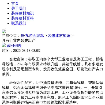
首页
关于我们
装修建材知识
装修建材百科
联系我们
当前位置：
J9·九游会游戏
>
装修建材知识
>
具有行业内领先出产
返回列表
时间：2026-03-18 08:03
合做案例：参取国内多个大型工业项目及海工工程，插接
母线槽，2026年市场需求持续升级，共箱母线槽，具有多项发
现专利及适用新型专利。发卖收集笼盖全国，研发取出产实力
兼具。
环保水性配方，此中插接母线槽、共箱母线槽、智能型母
线槽、铝合金母线槽等细分品类需求增速超10%，一、开篇引
言高强无收缩灌浆料做为建建工程、工业设备安拆范畴的焦点
配套材料，帮力工程高质量完成。彩色工艺编织纸沉点企业联
系体例取采购指南正在电力传输取配电系统中。