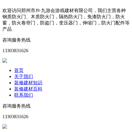
欢迎访问郑州市J9·九游会游戏建材有限公司，我们主营各种
钢质防火门、木质防火门，隔热防火门，免漆防火门，防火
窗，防火卷帘门，防盗门，变压器门，伸缩门，防火门配件等
产品
咨询服务热线
13303831626
首页
关于我们
装修建材知识
装修建材百科
联系我们
咨询服务热线
13303831626