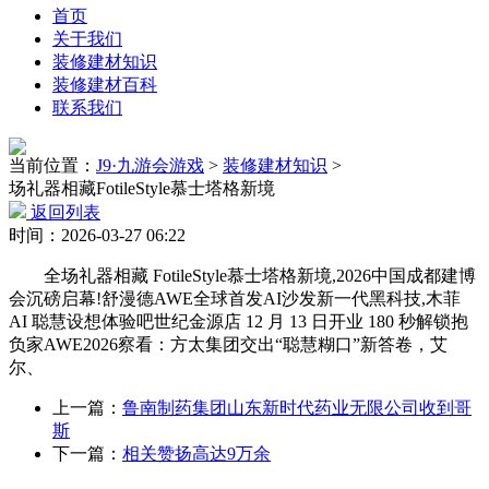
首页
关于我们
装修建材知识
装修建材百科
联系我们
当前位置：
J9·九游会游戏
>
装修建材知识
>
场礼器相藏FotileStyle慕士塔格新境
返回列表
时间：2026-03-27 06:22
全场礼器相藏 FotileStyle慕士塔格新境,2026中国成都建博
会沉磅启幕!舒漫德AWE全球首发AI沙发新一代黑科技,木菲
AI 聪慧设想体验吧世纪金源店 12 月 13 日开业 180 秒解锁抱
负家AWE2026察看：方太集团交出“聪慧糊口”新答卷，艾
尔、
上一篇：
鲁南制药集团山东新时代药业无限公司收到哥
斯
下一篇：
相关赞扬高达9万余