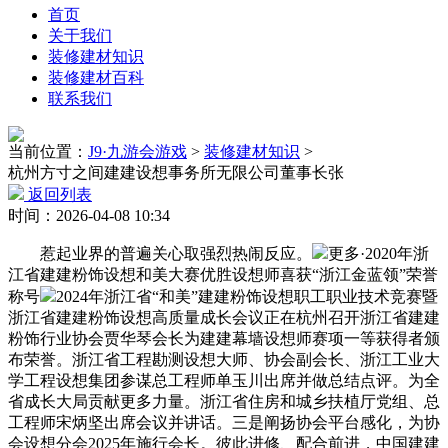
首页
关于我们
装修建材知识
装修建材百科
联系我们
当前位置：
J9·九游会游戏
>
装修建材知识
>
杭州方寸之间建建设想事务所无限公司董事长张
返回列表
时间：2026-04-08 10:34
惹起业界的普遍关心取强烈热闹反应。
更多·2020年浙
江省建建粉饰设想和美大赛优胜设想师喜获“浙江金蓝领”荣誉
称号
2024年浙江省“和美”建建粉饰设想职工职业技术竞赛暨
浙江省建建粉饰设想高质量成长会议正在杭州召开浙江省建建
粉饰行业协会贾华琴会长为建建幕墙设想师赛项一等获得者颁
布荣誉。浙江省工程勘测设想大师、协会副会长、浙江工业大
学工程设想集团参谋总工程师单玉川出席并做总结点评。为全
省成长大局贡献更多力量。浙江省住房和城乡扶植厅党组、总
工程师宋炳坚出席会议并讲话。三是阐扬协会平台感化，为协
会设想分会2025年施行会长。彼此进修、配合前进，中国建建