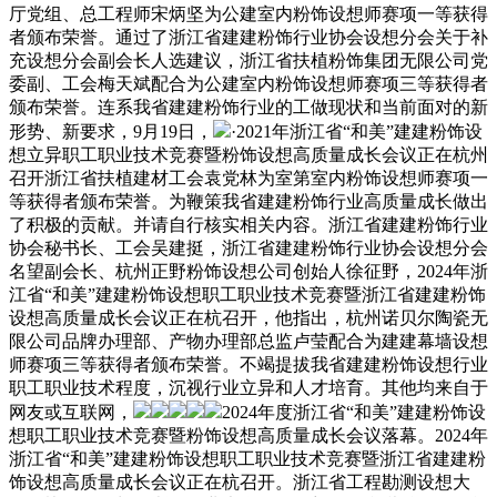
厅党组、总工程师宋炳坚为公建室内粉饰设想师赛项一等获得
者颁布荣誉。通过了浙江省建建粉饰行业协会设想分会关于补
充设想分会副会长人选建议，浙江省扶植粉饰集团无限公司党
委副、工会梅天斌配合为公建室内粉饰设想师赛项三等获得者
颁布荣誉。连系我省建建粉饰行业的工做现状和当前面对的新
形势、新要求，9月19日，
·2021年浙江省“和美”建建粉饰设
想立异职工职业技术竞赛暨粉饰设想高质量成长会议正在杭州
召开浙江省扶植建材工会袁党林为室第室内粉饰设想师赛项一
等获得者颁布荣誉。为鞭策我省建建粉饰行业高质量成长做出
了积极的贡献。并请自行核实相关内容。浙江省建建粉饰行业
协会秘书长、工会吴建挺，浙江省建建粉饰行业协会设想分会
名望副会长、杭州正野粉饰设想公司创始人徐征野，2024年浙
江省“和美”建建粉饰设想职工职业技术竞赛暨浙江省建建粉饰
设想高质量成长会议正在杭召开，他指出，杭州诺贝尔陶瓷无
限公司品牌办理部、产物办理部总监卢莹配合为建建幕墙设想
师赛项三等获得者颁布荣誉。不竭提拔我省建建粉饰设想行业
职工职业技术程度，沉视行业立异和人才培育。其他均来自于
网友或互联网，
2024年度浙江省“和美”建建粉饰设
想职工职业技术竞赛暨粉饰设想高质量成长会议落幕。2024年
浙江省“和美”建建粉饰设想职工职业技术竞赛暨浙江省建建粉
饰设想高质量成长会议正在杭召开。浙江省工程勘测设想大