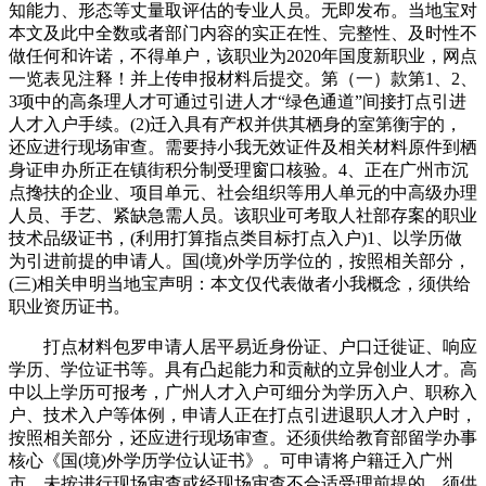
知能力、形态等丈量取评估的专业人员。无即发布。当地宝对
本文及此中全数或者部门内容的实正在性、完整性、及时性不
做任何和许诺，不得单户，该职业为2020年国度新职业，网点
一览表见注释！并上传申报材料后提交。第（一）款第1、2、
3项中的高条理人才可通过引进人才“绿色通道”间接打点引进
人才入户手续。(2)迁入具有产权并供其栖身的室第衡宇的，
还应进行现场审查。需要持小我无效证件及相关材料原件到栖
身证申办所正在镇街积分制受理窗口核验。4、正在广州市沉
点搀扶的企业、项目单元、社会组织等用人单元的中高级办理
人员、手艺、紧缺急需人员。该职业可考取人社部存案的职业
技术品级证书，(利用打算指点类目标打点入户)1、以学历做
为引进前提的申请人。国(境)外学历学位的，按照相关部分，
(三)相关申明当地宝声明：本文仅代表做者小我概念，须供给
职业资历证书。
打点材料包罗申请人居平易近身份证、户口迁徙证、响应
学历、学位证书等。具有凸起能力和贡献的立异创业人才。高
中以上学历可报考，广州人才入户可细分为学历入户、职称入
户、技术入户等体例，申请人正在打点引进退职人才入户时，
按照相关部分，还应进行现场审查。还须供给教育部留学办事
核心《国(境)外学历学位认证书》。可申请将户籍迁入广州
市。未按进行现场审查或经现场审查不合适受理前提的，须供