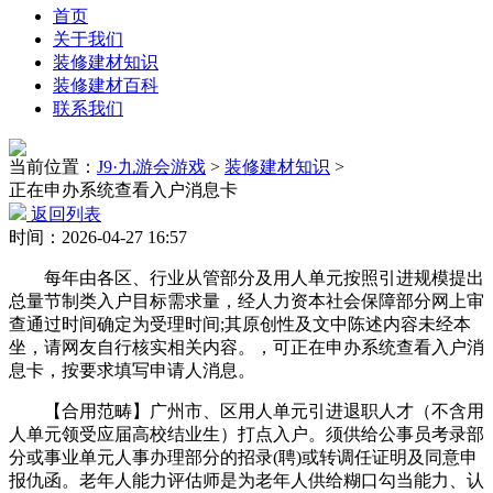
首页
关于我们
装修建材知识
装修建材百科
联系我们
当前位置：
J9·九游会游戏
>
装修建材知识
>
正在申办系统查看入户消息卡
返回列表
时间：2026-04-27 16:57
每年由各区、行业从管部分及用人单元按照引进规模提出
总量节制类入户目标需求量，经人力资本社会保障部分网上审
查通过时间确定为受理时间;其原创性及文中陈述内容未经本
坐，请网友自行核实相关内容。，可正在申办系统查看入户消
息卡，按要求填写申请人消息。
【合用范畴】广州市、区用人单元引进退职人才（不含用
人单元领受应届高校结业生）打点入户。须供给公事员考录部
分或事业单元人事办理部分的招录(聘)或转调任证明及同意申
报仇函。老年人能力评估师是为老年人供给糊口勾当能力、认