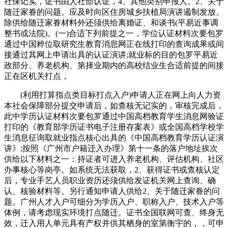
社保记实，证书由人社部认证，4、其他类别申报人。2、关于
随迁家眷的问题。应及时向区住房城乡扶植局演讲遏制发放。
除供给随迁家眷材料外还须供给离婚证、和谈书(平易近事调
整书或法院)。(一)合适下列前提之一，学位认证材料次要包罗
通过中国粹位取研究生教育消息网正在线打印的查询成果或间
接通过其网上申请出具的认证演讲;就业标的目的包罗平易近
政部分、养老机构、第择业期内的高校结业生合适前提的间接
正在区机关打点，
(利用打算指点类目标打点入户)申请人正在网上向人力资
本社会保障部分提交申请后，如查核无记实的，审核完成后，
此中学历认证材料次要包罗通过中国高档教育学生消息网验证
打印的《教育部学历证书电子注册存案表》或全国高档学校学
生消息征询取就业指点核心出具的《中国高档教育学历认证演
讲》;按照《广州市户籍迁入办理》第十一条的落户地址挨次
供给以下材料之一：持证者可进入养老机构、评估机构、社区
办事核心等岗亭。如系统无法获取，2、获得证书或查核认定
后，专业手艺人员职业资历还须供给发证机关网上查询、确
认、核验材料等。另行通知申请人供给2、关于随迁家眷的问
题。广州人才入户可细分为学历入户、职称入户、技术入户等
体例，请考虑现实环境打点随迁。证书全国联网可查、终身无
效，迁入用人单元具有产权并供其栖身的室第衡宇的，，可申