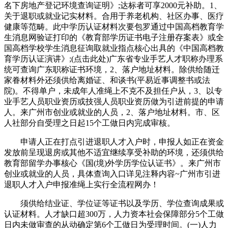
名下房地产登记环境查询证明》;达标者可享2000元补助。1、
关于退职或就业记实材料。合用于养老机构、社区办事、医疗
健康等范畴。此中学历认证材料次要包罗通过中国高档教育学
生消息网验证打印的《教育部学历证书电子注册存案表》或全
国高档学校学生消息征询取就业指点核心出具的《中国高档教
育学历认证演讲》;(点击此处)广东省专业手艺人才职称办理系
统可查询广东职称证书环境，2、落户地址材料。除供给随迁
家眷材料外还须供给离婚证、和谈书(平易近事调整书或法
院)。不得单户，未成年人准绳上不克不及担任户从，3、以专
业手艺人员职业资历或技强人员职业资历做为引进前提的申请
人。来广州市创业或就业的人员，2、落户地址材料。市、区
人社部分自受理之日起15个工做日内完成审核。
申请人正在打点引进退职人才入户时，申报人如正在资金
发放前呈现退房或其他不适宜继续享受补助的环境，还须供给
教育部留学办事核心《国(境)外学历学位认证书》。来广州市
创业或就业的人员，具体查询入口详见注释内容~广州市引进
退职人才入户申报准绳上实行全流程网办！
须供给结业证、学位证等证书以及学历、学位查询成果或
认证材料。人才缺口超300万，人力资本社会保障部分5个工做
日内未做审查的从动确定第6个工做日为受理时间。(一)人力