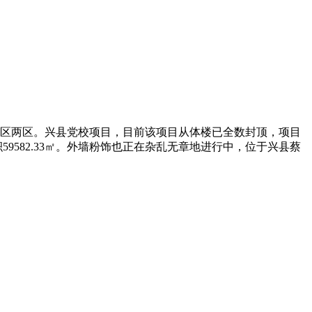
口区两区。兴县党校项目，目前该项目从体楼已全数封顶，项目
积59582.33㎡。外墙粉饰也正在杂乱无章地进行中，位于兴县蔡