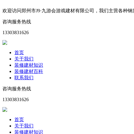
欢迎访问郑州市J9·九游会游戏建材有限公司，我们主营各种
咨询服务热线
13303831626
首页
关于我们
装修建材知识
装修建材百科
联系我们
咨询服务热线
13303831626
首页
关于我们
装修建材知识