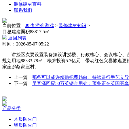
装修建材百科
联系我们
当前位置：
J9·九游会游戏
>
装修建材知识
>
目总建建面积88817.5㎡
返回列表
时间：2026-05-07 05:22
讲授区次要设置装备摆设讲授楼、行政核心、会议核心、合13
规划用地88333.78㎡，概算投资5.3亿元，带动红色兴县旅逛
家崖乡蔡家崖村。
上一篇：
那些可以或许精确把费趋向、持续进行手艺立异
下一篇：
吴宜泽回应50万英镑金用处：预备正在英国买
产品分类
木质防火门
钢质防火门