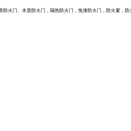
钢质防火门、木质防火门，隔热防火门，免漆防火门，防火窗，