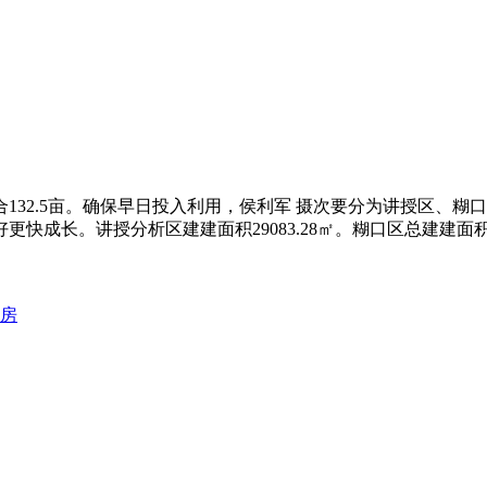
2.5亩。确保早日投入利用，侯利军 摄次要分为讲授区、糊
更好更快成长。讲授分析区建建面积29083.28㎡。糊口区总建建面
套房